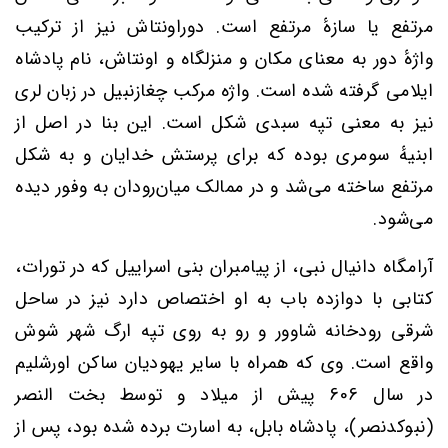
مرتفع یا سازهٔ مرتفع است.
دوراونتاش
نیز از ترکیب
واژهٔ
دور
به معنای مکان و منزلگاه و
اونتاش، نام پادشاه
ایلامی گرفته شده است
.
واژه مرکب
چغازنبیل
در
زبان لری
نیز
به معنی تپه سبدی شکل است.
این بنا در اصل از
ابنیهٔ سومری بوده که برای پرستش خدایان و به شکل
مرتفع ساخته می‌شد و در ممالک
میان‌رودان
به وفور دیده
می‌شود
.
آرامگاه دانیال نبی
، از پیامبران بنی اسراییل
که در تورات،
کتابی با دوازده باب به او اختصاص دارد
نیز
در ساحل
شرقی رودخانه شاوور و رو به روی تپه ارگ شهر شوش
واقع است
.
وی که همراه با سایر یهودیان ساکن اورشلیم
در سال 606 پیش از میلاد و توسط بخت النصر
(نبوکدنصر)، پادشاه بابل، به اسارت برده شده بود، پس از