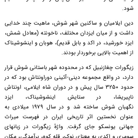
شود.
دین ایلامیان و ساکنین شهر شوش، ماهیت چند خدایی
داشت و از میان ایزدان مختلف، ناخونته (معادل شمش،
ایزد خورشید، در اکد و بابل قدیم)، هوبان و اینشوشیناک
از اهمیت بالایی برخوردار بودند.
زیگورات چغازنبیل که در محدوده شهر باستانی شوش قرار
دارد، در واقع مجموعه دینی-آئینی دوراونتاش بود که در
حدود
3250
سال پیش و در دوران شاه ایلامی،
اونتاش
ناپیریشا
، در ستایش
اینشوشیناک
،
ایزد
نگهبان
شوش
ساخته شد و در سال
1979
میلادی به
‌عنوان نخستین اثر تاریخی
ایران
در
فهرست میراث
جهانی یونسکو
جای گرفت. واژهٔ
زیگورات در زبانهای
سومری و اکدی
به معنای نوک، قله کوه، برآمدگی، مکان