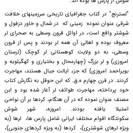
شوش از پارس ها بوده اند.
"لسترنج" در کتاب جغرافیای تاریخی سرزمینهای خلافت
شرقی عنوان نموده زمینی که در شمال و خاور دزفول و
شوشتر واقع است، در اوائل قرون وسطی به صحرای لر
معروف بوده و اهالی آن همه لر بودند و پس از قرون
وسطی، به دو ولایت کوهستانی لر کوچک (لرستان
امروزی) و لر بزرگ (چهارمحال و بختیاری و کهگیلویه و
بویراحمد امروزی) که جزء ایالت جبال هستند، مهاجرت
کردند. در قرن چهارم ه.ق. که ابن حوقل به نگارش کتاب
خود پرداخته، مهاجرت طوائف لر آغاز شده بود و ابن
مصنف عنوان نموده که در آن هنگام، کردها بر آن نواحی
استیلا یافته بودند.
امروزه، شهر شوش
سکونتگاه
اقوام
مختلف ایرانی شامل پارس ها،
لر
ها (به
ویژه لرهای شوشتری)
،
کرد
ها (به ویژه کردهای جنوبی)،