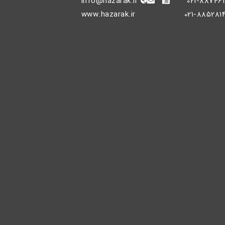
info@hazarak.ir
021-887461
www.hazarak.ir
021-885281