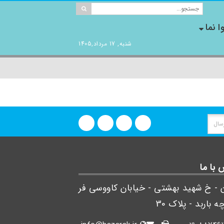
ا نما
شنبه, 17 مرداد,1405
با ما
ن - خ شهید بهشتی - خیابان کاووسی فر
ه باربد - پلاک 30