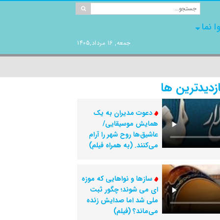
ا نما
جمعه, 16 مرداد,1405
ازدیدترین ها
دعوت مدیران به یک
همایش موسیقایی/
عاشیق‌ها روح شهر را آرام
می‌کنند. (به همراه فیلم)
سازها و نواهایی که موزه
ای می شوند؛ چگور ثبت
ملی شد اما صدایش زنده
می‌ماند؟ (فیلم)