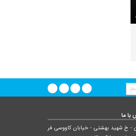
با ما
ن - خ شهید بهشتی - خیابان کاووسی فر