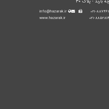
ه باربد - پلاک 30
info@hazarak.ir
021-887461
www.hazarak.ir
021-885281