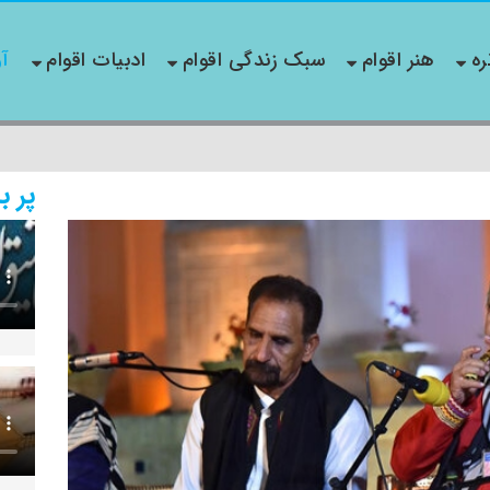
ره
هنر اقوام
سبک زندگی اقوام
ادبیات اقوام
آو
پر ب