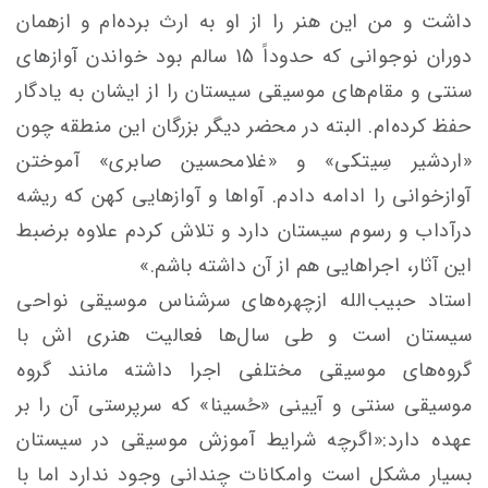
داشت و من این هنر را از او به ارث برده‌ام و ازهمان
دوران نوجوانی که حدوداً 15 سالم بود خواندن آوازهای
سنتی و مقام‌های موسیقی سیستان را از ایشان به یادگار
حفظ کرده‌ام. البته در محضر دیگر بزرگان این منطقه چون
«اردشیر سِیتکی» و «غلامحسین صابری» آموختن
آوازخوانی را ادامه دادم. آواها و آوازهایی کهن که ریشه
درآداب و رسوم سیستان دارد و تلاش کردم علاوه برضبط
این آثار، اجراهایی هم از آن داشته باشم.»
استاد حبیب‌الله ازچهره‌های سرشناس موسیقی نواحی
سیستان است و طی سال‌ها فعالیت هنری اش با
گروه‌های موسیقی مختلفی اجرا داشته مانند گروه
موسیقی سنتی و آیینی «حُسینا» که سرپرستی آن را بر
عهده دارد:«اگرچه شرایط آموزش موسیقی در سیستان
بسیار مشکل است وامکانات چندانی وجود ندارد اما با