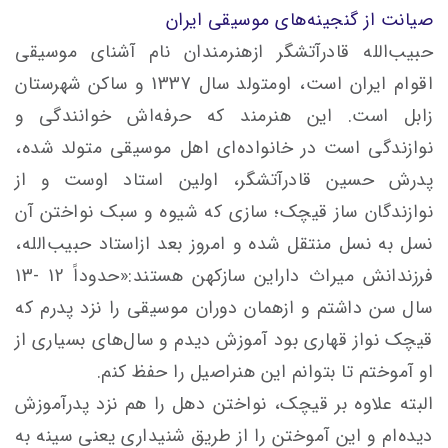
صیانت از گنجینه‌های موسیقی ایران
حبیب‌الله قادرآتشگر ازهنرمندان نام آشنای موسیقی
اقوام ایران است، اومتولد سال 1337 و ساکن شهرستان
زابل است. این هنرمند که حرفه‌اش خوانندگی و
نوازندگی است در خانواده‌ای اهل موسیقی متولد شده،
پدرش حسین قادرآتشگر، اولین استاد اوست و از
نوازندگان ساز قیچک؛ ‌سازی که شیوه و سبک نواختن آن
نسل به نسل منتقل شده و امروز بعد ازاستاد حبیب‌الله،
فرزندانش میراث داراین سازکهن هستند:«حدوداً 12 -13
سال سن داشتم و ازهمان دوران موسیقی را نزد پدرم که
قیچک نواز قهاری بود آموزش دیدم و سال‌های بسیاری از
او آموختم تا بتوانم این هنراصیل را حفظ کنم.
البته علاوه بر قیچک، نواختن دهل را هم نزد پدرآموزش
دیده‌ام و این آموختن را از طریق شنیداری یعنی سینه به