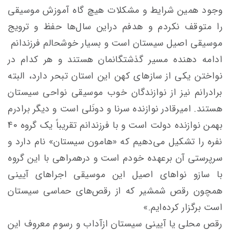
وجود همین شرایط و مشکلات هیچ گاه آموزش موسیقی
را متوقف نکردم و هدفم دراین سال‌ها حفظ و ترویج
موسیقی اصیل سیستان است و بسیار خوشحالم فرزندانم
ادامه دهنده مسیر گذشتگانمان هستند و هر کدام در
نواختن یکی از سازهای کهن این استان تبحر دارد، البته
برادرانم نیز از نوازندگان خوب موسیقی نواحی سیستان
هستند. امیرقادر نوازنده سرنا و دونَلی است و دیگر برادرم
بهمن نوازنده دولت است و با فرزندانم تقریباً یک گروه 40
نفره را تشکیل می‌دهیم که «هامون سیستان» نام دارد و
سرپرستی آن برعهده خودم است و درهمراهی با این گروه
با سازو نواهای اصیل این موسیقی اجراهای آیینی
همچون رقص شمشیر که از رقص‌های حماسی سیستان
است برگزار کرده‌ایم.»
رقص محلی یا آیینی سیستان ازآداب و رسوم معروف این