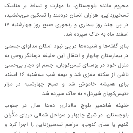
محروم مانده بلوچستان، با مهارت و تسلط بر مناسک
تسخیرزدایی
، هزاران انسان دردمند را تسکین می‌بخشید،
در پی چند روز بیماری و رنجوری صبح روز چهارشنبه ۱۷
اسفند ماه به خاک سپرده شد.
بنابر
گفته‌ها و شنیده‌ها در پی نبود امکان مداوای جسمی
در بیمارستان چابهار و انتقال این خلیفه درمانگر روحی به
منزل خود در روستای
تیس‌کوپان
، جسم او دچار بی‌حسی
ناشی از سکته مغزی شد و نیمه شب سه‌شنبه ۱۶ اسفند
برای همیشه خاموش شد و صبح چهارشنبه در مزار
«
تیس‌کوپان
شیردل» به خاک سپرده شد.
خلیفه
شاهمیر
بلوچ
مالداری
ده‌ها سال در جنوب
بلوچستان، در شرق چابهار و سواحل شمالی دریای مکُّران
قدیم یا عمان کنونی، مراسم
تسخیرزدایی
را اجرا کرد و