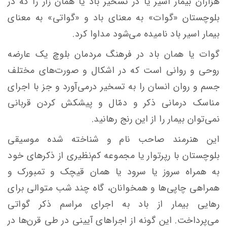
هزاران بیمار اسیر یا در تسخیر
باد
یا همان
زار
را که در
بلوچستان «
گوات
» به معنای باد و «
گواتی
» به معنای
بیمار
اسیر
باد
نامیده می‌شود مداوا کرد.
گوات
یا همان
باد
در فرهنگ مردمان بلوچ یک عارضه
روحی و روانی است که در اشکال و صورت‌های مختلف
جسم و روان انسان را به تسخیر درمی‌آورد و جز با اجرای
مناسک
درمانی ذکر و
دمّال
و پیشکش کردن قربانی
نمی‌توان بیمار را از این رنج رهانید.
این هنرمند صاحب نام
و شناخته
شده موسیقی
بلوچستان با رپرتوار یا مجموعه کم‌نظیری از ذکرهای خود
به همراه
سروز
یا
سرود
یا همان
قیچک
و
تمبورک
و
همراهی
چاپی‌ها
و همخوانان، گاه چند شب متوالی برای
رهایی بیمار از
باد
به اجرای مراسم ذکر
گواتی
می‌پرداخت. این گونه از اجراهای آیینی در طی قرن‌ها در