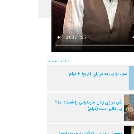
مطالب مرتبط
مور، آوایی به درازای تاریخ + فیلم
لگن نوازی زنان مازندرانی را شنیده اید؟
بی نظیر است (فیلم)
موسیقی مقامی کهگیلویه و بویر احمد