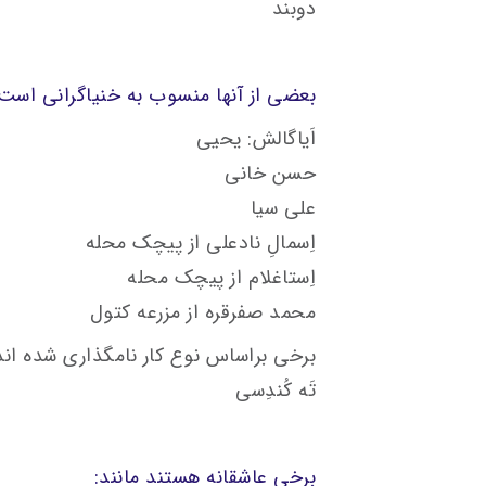
دوبند
بعضی از آنها منسوب به خنیاگرانی است ک
اَیاگالش: یحیی
حسن خانی
علی سیا
اِسمالِ نادعلی از پیچک محله
اِستاغلام از پیچک محله
محمد صفرقره از مزرعه کتول
برخی براساس نوع کار نامگذاری شده اند 
تَه کُندِسی
برخی عاشقانه هستند مانند: