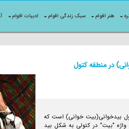
ره
هنر اقوام
سبک زندگی اقوام
ادبیات اقوام
آو
انی) در منطقه کتول
تول بیدخوانی(بیت خوانی) است که
 واژه "بیت" در کتولی به شکل بید