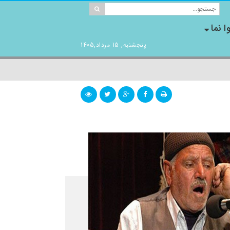
ا نما
پنجشنبه, 15 مرداد,1405