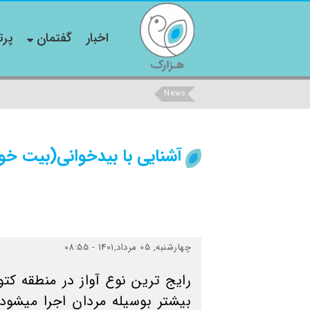
اخبار
گفتمان
پرت
News
آشنایی با بیدخوانی(بیت خو
چهارشنبه, 05 مرداد,1401 - 08:55
رایج ترین نوع آواز در منطقه ک
بیشتر بوسیله مردان اجرا میشود‌