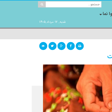
ا نما
شنبه, 17 مرداد,1405
ت