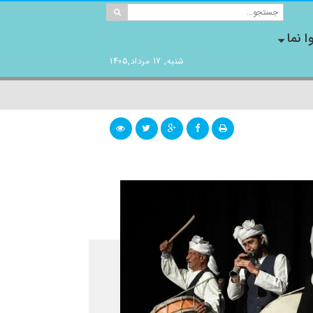
ا نما
شنبه, 17 مرداد,1405