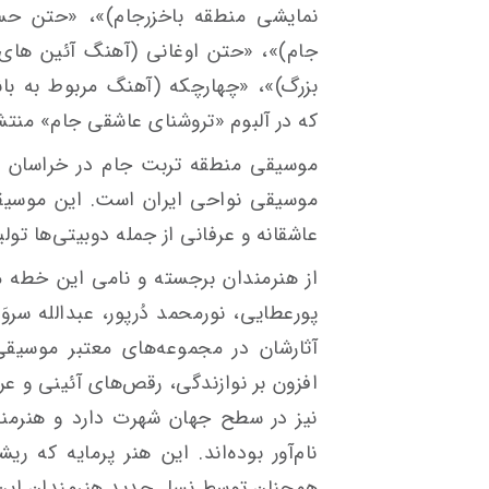
نمایشی منطقه باخزرجام)»، «حتن حس
جام)»، «حتن اوغانی (آهنگ آئین های 
بزرگ)»، «چهارچکه (آهنگ مربوط به با
که در آلبوم «تروشنای عاشقی جام» منتش
موسیقی منطقه تربت جام در خراسان رض
موسیقی نواحی ایران است. این موسیقی 
عاشقانه و عرفانی از جمله دوبیتی‌ها تولی
از هنرمندان برجسته و نامی این خطه م
پورعطایی، نورمحمد دُرپور، عبدالله سروَ
آثارشان در مجموعه‌های معتبر موسیقی
افزون بر نوازندگی، رقص‌های آئینی و ع
نیز در سطح جهان شهرت دارد و هنرمندا
نام‌آور بوده‌اند. این هنر پرمایه که 
همچنان توسط نسل جدید هنرمندان این د