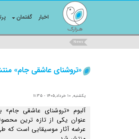
اخبار
گفتمان
پرت
News
«تروشنای عاشقی جام» منتش
یکشنبه, 10 خرداد,1405 - 11:35
آلبوم «تروشنای عاشقی جام» ب
عنوان یکی از تازه ترین محصولا
عرضه آثار موسیقایی است که ط
منتشر شد.