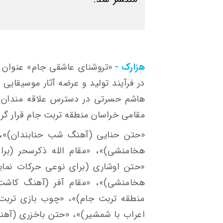
هزارک -
«تروشنای عاشقی جام» عنوان 
در فرآیند تولید و عرضه آثار موسیقای
هاشم حسرتی در دسترس علاقه مندان م
مقامی خراسان منطقه تربت جام قرار گر
«حتن حنایی (آهنگ شب حنابندان)»، 
هخامنشی)»، «مقام الله ذکرسحر (برا
«حتن اوشاری (برای نوعی حرکات نمای
هخامنشی)»، «مقام آفر (آهنگ کاشت
منطقه تربت جام)»، «چوب بازی تربت 
اعراب با شمشیر)»، «حتن باخزری (آهن