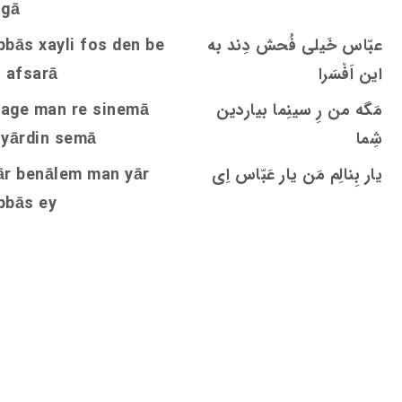
igā
عبّاس خَیلی فُحش دِند به
den be
s
bbās xayli fo
این اَفْسَرا
n afsarā
مَگه من رِ سینِما بیاردین
age man re sinemā
شِما
emā
s
iyārdin
یار بِنالِم مَن یار عَبّاس اِی
ār benālem man yār
bbās ey