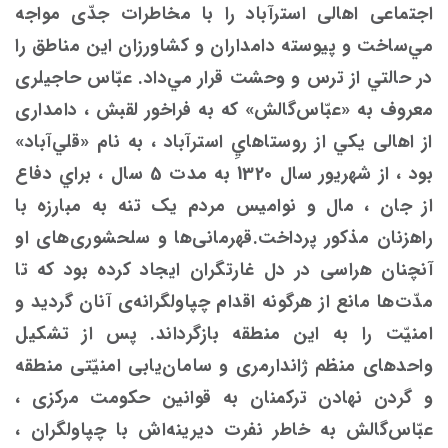
اجتماعی اهالی ‌استرآباد را با مخاطرات جدّی مواجه
مي‌ساخت و پیوسته دامداران و کشاورزان این مناطق را
در حالتي از ترس و وحشت قرار مي‌داد. عبّاس حاجیلری
معروف به «عبّاس‌گالش» که به فراخور لقبش ، دامداری
از اهالی يكي از روستاهاي‌ِ استرآباد ، به نام «قلي‌آباد»
بود ، از شهریور سال 1320 به مدت 5 سال ، براي دفاع
از جان ، مال و نوامیس مردم یک تنه به مبارزه با
راهزنان مذکور پرداخت.قهرمانی‌ها و سلحشوری‌های او
آنچنان هراسی در دل غارتگران ایجاد كرده ‌بود که تا
مدّت‌ها مانع از هرگونه اقدام چپاولگرانه‌ی آنان گرديد و
امنیّت را به این منطقه بازگرداند. پس از تشکیل
واحدهای منظم ژاندارمری و سامان‌یابی امنیّتی منطقه
و گردن نهادن ترکمنان به قوانین حکومت مرکزی ،
عبّاس‌گالش به خاطر نفرت دیرینه‌اش با چپاولگران ،