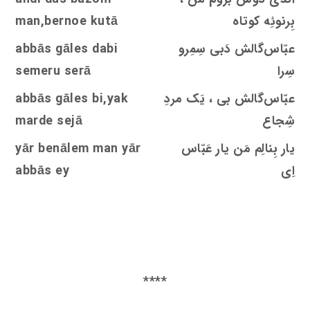
بِرنوئِه کوتاه
man,bernoe kutā
عبّاس‌گالش دَبی سِمِرو
dabi
s
abbās gāle
سِرا
semeru serā
عبّاس‌گالش بی ، یَک مردِ
bi,yak
s
abbās gāle
شِجاع
ejā
s
marde
یار بِنالِم مَن یار عَبّاس
yār benālem man yār
اِی
abbās ey
****