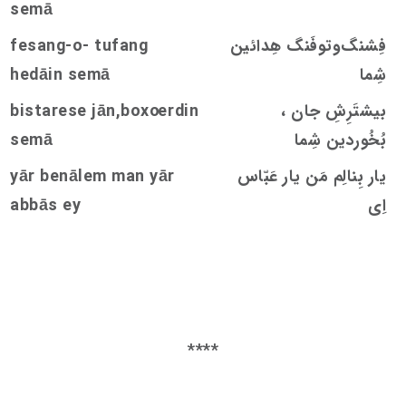
s
emā
فِشنگ‌و‌توفَنگ هِدائین
ang-o- tufang
s
fe
شِما
emā
s
hedāin
بیشتَرِشِ جان ،
rdin
oe
e jān,box
s
tare
s
bi
بُخُوردین شِما
emā
s
یار بِنالِم مَن یار عَبّاس
yār benālem man yār
اِی
abbās ey
****