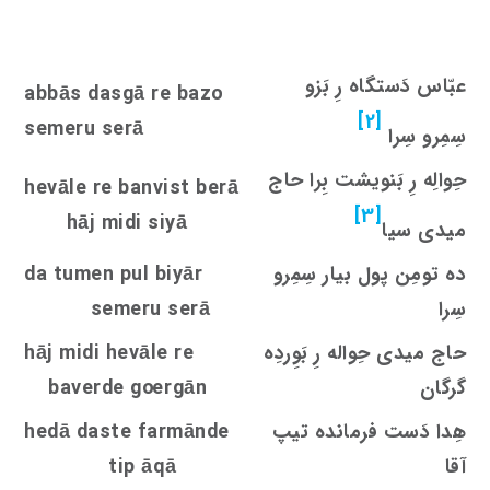
عبّاس دَستگاه رِ بَزو
abbās dasgā re bazo
[2]
semeru serā
سِمِرو سِرا
حِوالِه رِ بَنویشت بِرا حاج
hevāle re banvi
s
t berā
[3]
hāj midi siyā
میدی سیا
ده تومِن پول بیار سِمِرو
da tumen pul biyār
سِرا
semeru serā
حاج میدی حِواله رِ بَوِردِه
hāj midi hevāle re
گرگان
rgān
oe
baverde g
هِدا دَست فرمانده تیپ
hedā daste farmānde
آقا
tip āqā