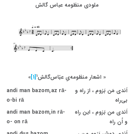
ملودی منظومه عباس گالش
1
«
اشعار منظومه‌یِ عبّاس‌گالش
[1]
»
اَندی مَن بَزوم ، از راه و
andi man bazom,az rā-
بی‌راه
o-bi rā
اَندی من بَزوم ، این راه
andi man bazom,in rā-
و اُن راه
o- on rā
اَندی دوش بَزوم من ،
bazom
s
andi du