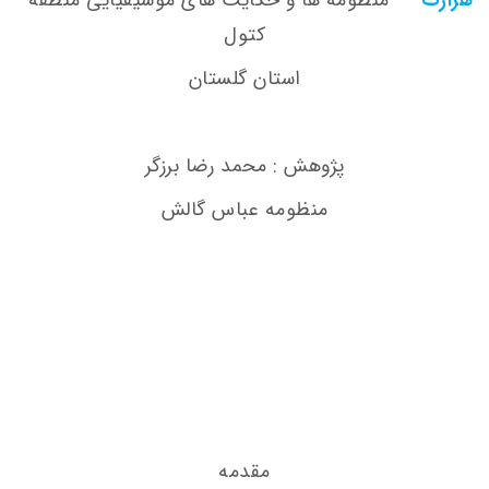
کتول
استان گلستان
پژوهش : محمد رضا برزگر
منظومه عباس گالش
مقدمه