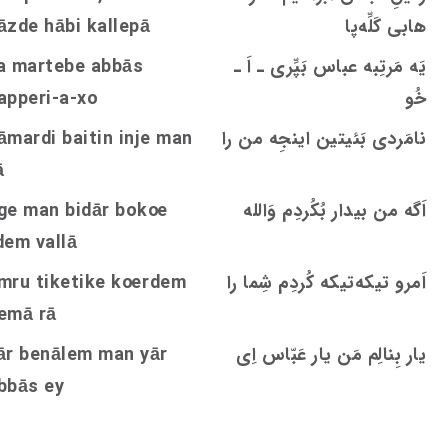
هابی کَلِّه‌پا
āzde hābi kallepā
یَه مَرتِبه عباس بَپِّری ـ اَ ـ
a martebe abbās
خُو
apperi-a-xo
نامَردی بَئیتین اینجِه من را
āmardi baitin inje man
ā
اَگه من بیدار بُکُردِم وَالله
oe
ge man bidār bok
dem vallā
اَمرو تیکه‌تیکه کُردِم شِما را
rdem
oe
mru tiketike k
emā rā
یار بِنالِم مَن یار عَبّاس اِی
ār benālem man yār
bbās ey