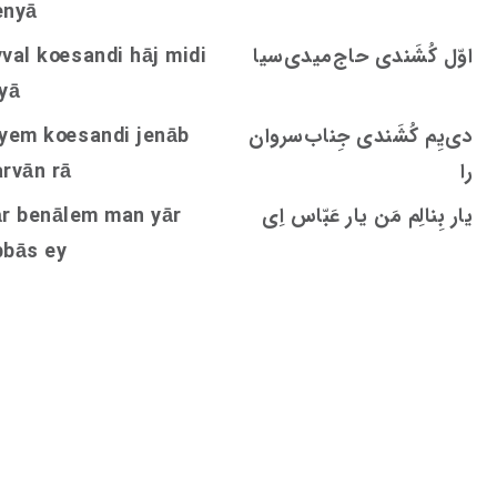
enyā
اوّل کُشَندی حاج‌میدی‌سیا
andi hāj midi
s
oe
val k
yā
دی‌يِم کُشَندی جِناب‌‌سروان‌
andi jenāb
s
oe
iyem k
را
arvān rā
یار بِنالِم مَن یار عَبّاس اِی
ār benālem man yār
bbās ey