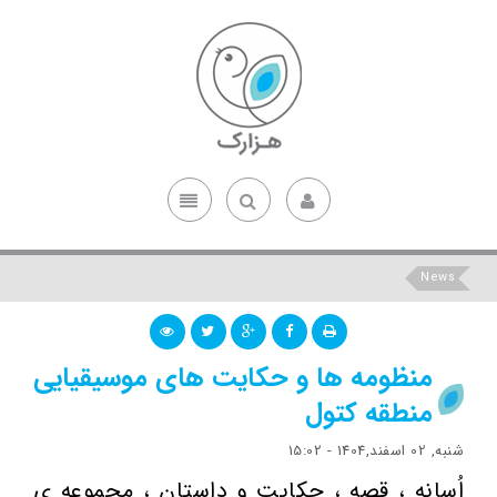
News
منظومه ها و حکایت های موسیقیایی
منطقه کتول
شنبه, 02 اسفند,1404 - 15:02
اُسانه ، قصه ، حکایت و داستان ، مجموعه ی