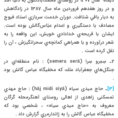
ديماه سال 1307 در روستاي محمّدآبادكتول به دنيا آمد
و در روز هفدهم فروردين ماه سال 1387 در زادگاهش
به ديار باقي شتافت. دوران خدمت سربازي استاد فيوج
مصادف با دستگيري و اعدام عبّاس‌گالش بوده است.
ايشان با قريحه‌ي خدادادي خويش، اين واقعه را به
شعر درآورده و با همراهي كمانچه‌ي سحرانگيزش ، آن را
نقل كرده است .
2ـ سِمِرو سِرا (semeru serā) : نام منطقه‌اي در
جنگل‌هاي جعفرآباد ملك كه مخفيگاه عباس گالش بود
.
[3]
ـ حاج میدی سیاه (hāj midi siyā) : حاج مهدي
تمسکنی زاهدی از اهالی روستای آهنگرمحله گرگان
معروف به «حاج ميدي سياه» ، شخصي بود كه
مخفيگاه عباس گالش را به ژاندارمري گزارش داد .