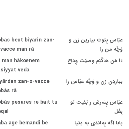
عبّاس بِئوت بیارین زن و
bbās beut biyārin zan-
وَچِّه‌ من را
e man rā
c
c
-va
تا مَن هاکُنِم وصیّت وِداع
nem
oe
ā man hāk
asiyyat vedā
بیاردِن زن و وَچِّه عبّاس را
e
c
c
iyārden zan-o-va
bbās rā
عبّاس‌ پِسَرِش رِ بَئیت تو
re bait tu
s
bbās pesare
بِغَل
eqal
بابا اَگه بِماندی به دِنیا
ābā age bemāndi be