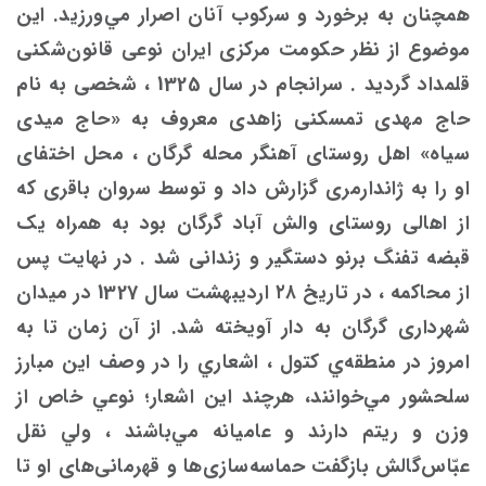
همچنان به برخورد و سرکوب آنان اصرار مي‌ورزید. این
موضوع از نظر حکومت مرکزی ایران نوعی قانون‌شکنی
قلمداد گرديد . سرانجام در سال 1325 ، شخصی به نام
حاج مهدی تمسکنی زاهدی معروف به «حاج میدی
سیاه» اهل روستای آهنگر محله گرگان ، محل اختفای
او را به ژاندارمری گزارش داد و توسط سروان باقری که
از اهالی روستای والش آباد گرگان بود به همراه یک
قبضه تفنگ برنو دستگیر و زندانی شد . در نهایت پس
از محاکمه ، در تاریخ ۲۸ اردیبهشت سال 1327 در میدان
شهرداری گرگان به دار آویخته شد. از آن زمان تا به
امروز در منطقه‌ي كتول ، اشعاري را در وصف اين مبارز
سلحشور مي‌خوانند، هرچند اين اشعار؛ نوعي خاص از
وزن و ريتم دارند و عاميانه مي‌باشند ، ولي نقل
عبّاس‌گالش بازگفت حماسه‌سازی‌ها و قهرمانی‌های او تا