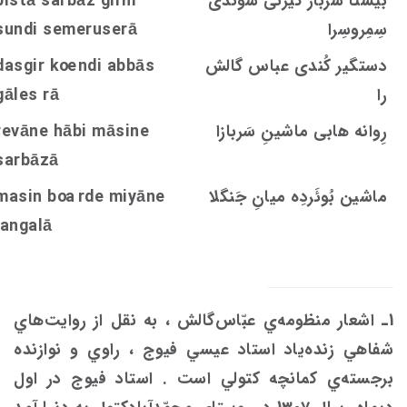
بیستا سرباز گیرنی شوندی
bistā sarbāz girni
سِمِروسِرا
undi semeruserā
s
دستگیر کُندی عباس گالش
ndi abbās
oe
dasgir k
را
rā
s
gāle
رِوانه هابی ماشینِ سَربازا
ine
s
revāne hābi mā
sarbāzā
ماشین بُوئَردِه ميانِ جَنگلا
rde miyāne
oa
in b
s
ma
jangalā
1ـ اشعار منظومه‌ي عبّاس‌گالش ،‌ به نقل از روايت‌هاي
شفاهي زنده‌ياد استاد عيسي فيوج ، راوي و نوازنده
برجسته‌ي كمانچه كتولي است . استاد فيوج در اول