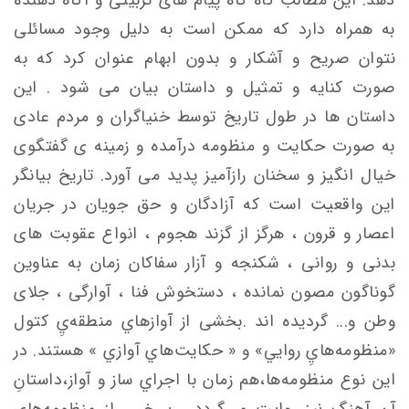
به همراه دارد که ممکن است به دلیل وجود مسائلی
نتوان صریح و آشکار و بدون ابهام عنوان کرد که به
صورت کنایه و تمثیل و داستان بیان می شود . این
داستان ها در طول تاریخ توسط خنیاگران و مردم عادی
به صورت حکایت و منظومه درآمده و زمینه ی گفتگوی
خیال انگیز و سخنان رازآمیز پدید می آورد. تاریخ بیانگر
این واقعیت است که آزادگان و حق جویان در جریان
اعصار و قرون ، هرگز از گزند هجوم ، انواع عقوبت های
بدنی و روانی ، شکنجه و آزار سفاکان زمان به عناوین
گوناگون مصون نمانده ، دستخوش فنا ، آوارگی ، جلای
وطن و... گردیده اند .بخشی از آوازهاي منطقه‌يِ کتول
«منظومه‌هايِ روايي» و « حكايت‌هاي آوازي » هستند. در
این نوع منظومه‌ها،هم زمان با اجراي ساز و آواز،داستانِ
آن آهنگ نیز روايت مي‌گردد . بـرخـی از منظومه‌های