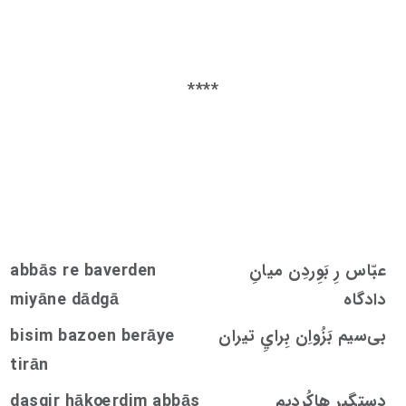
****
عبّاس رِ بَوِردِن میانِ
abbās re baverden
دادگاه
miyāne dādgā
بی‌سیم بَزُواِن بِرايِ تیران
bisim bazoen berāye
tirān
دستگیر هاکُردیم
rdim abbās
oe
dasgir hāk