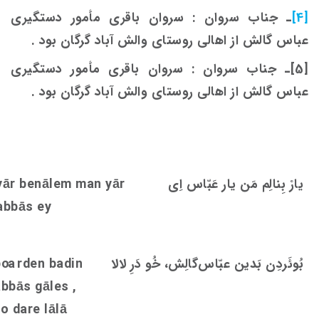
[4]
ـ جناب سروان : سروان باقری مأمور دستگیری
عباس گالش از اهالی روستای والش آباد گرگان بود .
[5]ـ جناب سروان : سروان باقری مأمور دستگیری
عباس گالش از اهالی روستای والش آباد گرگان بود .
یارْ بِنالِم مَن یار عَبّاس اِی
yār benālem man yār
abbās ey
بُوئَردِن بَدین عبّاس‌گالِش، خُو دَرِ لالا
rden badin
oa
b
abbās gāle
s
,
o dare lālā