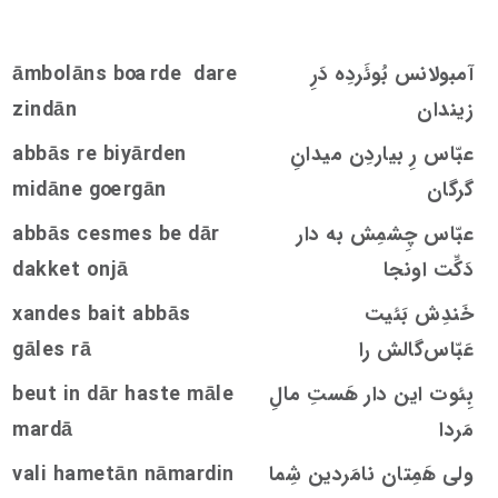
آمبولانس بُوئَردِه دَرِ
rde dare
oa
āmbolāns b
زيندان
zindān
عبّاس رِ بیاردِن ميدانِ
abbās re biyārden
گرگان
rgān
oe
midāne g
عبّاس چِشمِش به دار
be dār
s
me
s
e
c
abbās
دَکِّت اونجا
dakket onjā
خَندِش بَئیت
bait abbās
s
xande
عَبّاس‌گالش را
rā
s
gāle
بِئوت این دار هَستِ مالِ
beut in dār haste māle
مَردا
mardā
ولی هَمِتان نامَردین شِما
vali hametān nāmardin