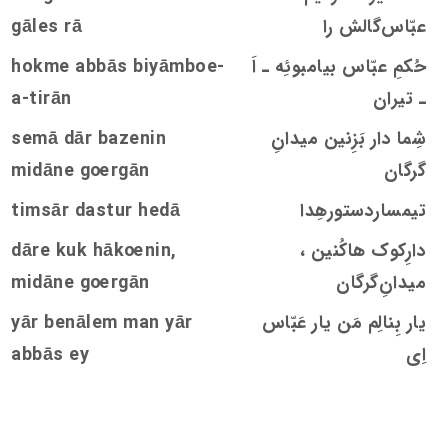
عبّاس‌گالش را
rā
s
gāle
حُکمِ عبّاس بیامبوئِه ـ اَ
hokme abbās biyāmboe-
ـ تیران
a-tirān
شِما دار بَزِنین ميدانِ
emā dār bazenin
s
گرگان
rgān
oe
midāne g
تیمساردستورهِدا
timsār dastur hedā
‌دارِکوک هاکُنین ،
nin,
oe
dāre kuk hāk
ميدانِ‌گرگان
rgān
oe
midāne g
یار بِنالِم مَن یار عَبّاس
yār benālem man yār
اِی
abbās ey