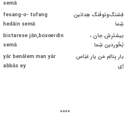
s
emā
فِشنگ‌و‌توفَنگ هِدائین
ang-o- tufang
s
fe
شِما
emā
s
hedāin
بیشتَرِشِ جان ،
rdin
oe
e jān,box
s
tare
s
bi
بُخُوردین شِما
emā
s
یار بِنالِم مَن یار عَبّاس
yār benālem man yār
اِی
abbās ey
****