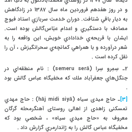
ديماه سال 1307 در روستاي محمّدآبادكتول به دنيا آمد
و در روز هفدهم فروردين ماه سال 1387 در زادگاهش
به ديار باقي شتافت. دوران خدمت سربازي استاد فيوج
مصادف با دستگيري و اعدام عبّاس‌گالش بوده است.
ايشان با قريحه‌ي خدادادي خويش، اين واقعه را به
شعر درآورده و با همراهي كمانچه‌ي سحرانگيزش ، آن را
نقل كرده است .
2ـ سِمِرو سِرا (semeru serā) : نام منطقه‌اي در
جنگل‌هاي جعفرآباد ملك كه مخفيگاه عباس گالش بود
.
[3]
ـ حاج میدی سیاه (hāj midi siyā) : حاج مهدي
تمسکنی زاهدی از اهالی روستای آهنگرمحله گرگان
معروف به «حاج ميدي سياه» ، شخصي بود كه
مخفيگاه عباس گالش را به ژاندارمري گزارش داد .