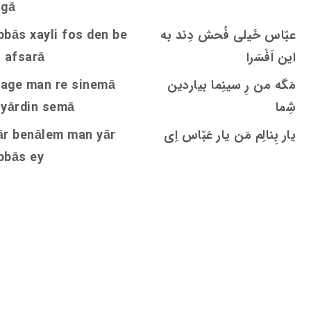
igā
عبّاس خَیلی فُحش دِند به
den be
s
bbās xayli fo
این اَفْسَرا
n afsarā
مَگه من رِ سینِما بیاردین
age man re sinemā
شِما
emā
s
iyārdin
یار بِنالِم مَن یار عَبّاس اِی
ār benālem man yār
bbās ey