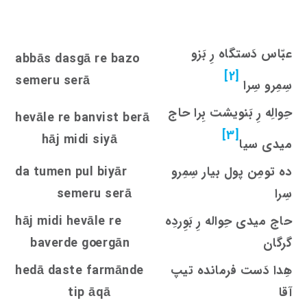
عبّاس دَستگاه رِ بَزو
abbās dasgā re bazo
[2]
semeru serā
سِمِرو سِرا
حِوالِه رِ بَنویشت بِرا حاج
hevāle re banvi
s
t berā
[3]
hāj midi siyā
میدی سیا
ده تومِن پول بیار سِمِرو
da tumen pul biyār
سِرا
semeru serā
حاج میدی حِواله رِ بَوِردِه
hāj midi hevāle re
گرگان
rgān
oe
baverde g
هِدا دَست فرمانده تیپ
hedā daste farmānde
آقا
tip āqā