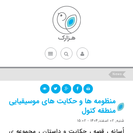
News
منظومه ها و حکایت های موسیقیایی
منطقه کتول
شنبه, 02 اسفند,1404 - 15:02
اُسانه ، قصه ، حکایت و داستان ، مجموعه ی