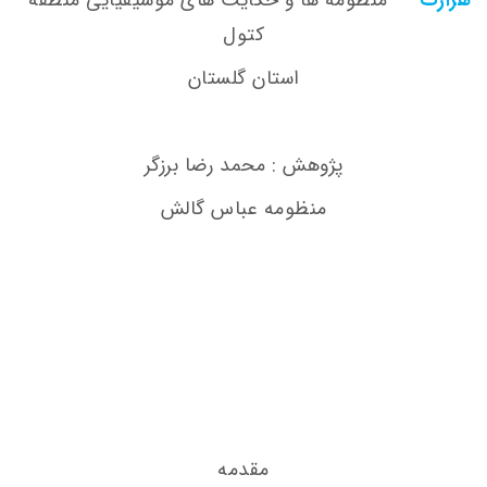
کتول
استان گلستان
پژوهش : محمد رضا برزگر
منظومه عباس گالش
مقدمه