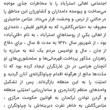
اجتماعی اهالی ‌استرآباد را با مخاطرات جدّی مواجه
مي‌ساخت و پیوسته دامداران و کشاورزان این مناطق را
در حالتي از ترس و وحشت قرار مي‌داد. عبّاس حاجیلری
معروف به «عبّاس‌گالش» که به فراخور لقبش ، دامداری
از اهالی يكي از روستاهاي‌ِ استرآباد ، به نام «قلي‌آباد»
بود ، از شهریور سال 1320 به مدت 5 سال ، براي دفاع
از جان ، مال و نوامیس مردم یک تنه به مبارزه با
راهزنان مذکور پرداخت.قهرمانی‌ها و سلحشوری‌های او
آنچنان هراسی در دل غارتگران ایجاد كرده ‌بود که تا
مدّت‌ها مانع از هرگونه اقدام چپاولگرانه‌ی آنان گرديد و
امنیّت را به این منطقه بازگرداند. پس از تشکیل
واحدهای منظم ژاندارمری و سامان‌یابی امنیّتی منطقه
و گردن نهادن ترکمنان به قوانین حکومت مرکزی ،
عبّاس‌گالش به خاطر نفرت دیرینه‌اش با چپاولگران ،