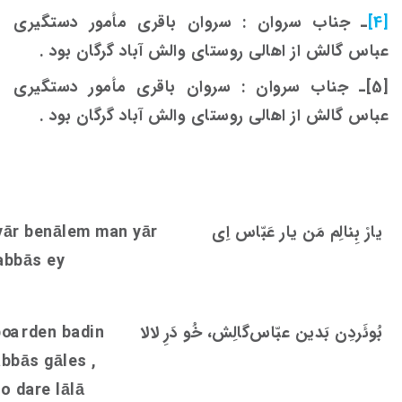
[4]
ـ جناب سروان : سروان باقری مأمور دستگیری
عباس گالش از اهالی روستای والش آباد گرگان بود .
[5]ـ جناب سروان : سروان باقری مأمور دستگیری
عباس گالش از اهالی روستای والش آباد گرگان بود .
یارْ بِنالِم مَن یار عَبّاس اِی
yār benālem man yār
abbās ey
بُوئَردِن بَدین عبّاس‌گالِش، خُو دَرِ لالا
rden badin
oa
b
abbās gāle
s
,
o dare lālā