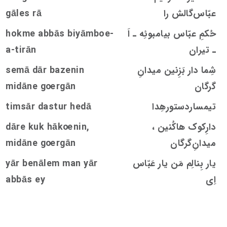
عبّاس‌گالش را
rā
s
gāle
حُکمِ عبّاس بیامبوئِه ـ اَ
hokme abbās biyāmboe-
ـ تیران
a-tirān
شِما دار بَزِنین ميدانِ
emā dār bazenin
s
گرگان
rgān
oe
midāne g
تیمساردستورهِدا
timsār dastur hedā
‌دارِکوک هاکُنین ،
nin,
oe
dāre kuk hāk
ميدانِ‌گرگان
rgān
oe
midāne g
یار بِنالِم مَن یار عَبّاس
yār benālem man yār
اِی
abbās ey