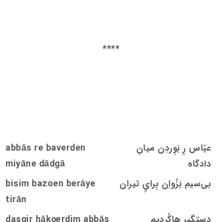
****
عبّاس رِ بَوِردِن میانِ
abbās re baverden
دادگاه
miyāne dādgā
بی‌سیم بَزُواِن بِرايِ تیران
bisim bazoen berāye
tirān
دستگیر هاکُردیم
rdim abbās
oe
dasgir hāk