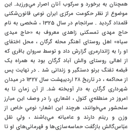
همچنان به برخورد و سرکوب آنان اصرار مي‌ورزید. این
موضوع از نظر حکومت مرکزی ایران نوعی قانون‌شکنی
قلمداد گرديد . سرانجام در سال 1325 ، شخصی به نام
حاج مهدی تمسکنی زاهدی معروف به «حاج میدی
سیاه» اهل روستای آهنگر محله گرگان ، محل اختفای
او را به ژاندارمری گزارش داد و توسط سروان باقری که
از اهالی روستای والش آباد گرگان بود به همراه یک
قبضه تفنگ برنو دستگیر و زندانی شد . در نهایت پس
از محاکمه ، در تاریخ ۲۸ اردیبهشت سال 1327 در میدان
شهرداری گرگان به دار آویخته شد. از آن زمان تا به
امروز در منطقه‌ي كتول ، اشعاري را در وصف اين مبارز
سلحشور مي‌خوانند، هرچند اين اشعار؛ نوعي خاص از
وزن و ريتم دارند و عاميانه مي‌باشند ، ولي نقل
عبّاس‌گالش بازگفت حماسه‌سازی‌ها و قهرمانی‌های او تا