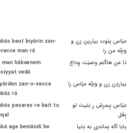
عبّاس بِئوت بیارین زن و
bbās beut biyārin zan-
وَچِّه‌ من را
e man rā
c
c
-va
تا مَن هاکُنِم وصیّت وِداع
nem
oe
ā man hāk
asiyyat vedā
بیاردِن زن و وَچِّه عبّاس را
e
c
c
iyārden zan-o-va
bbās rā
عبّاس‌ پِسَرِش رِ بَئیت تو
re bait tu
s
bbās pesare
بِغَل
eqal
بابا اَگه بِماندی به دِنیا
ābā age bemāndi be