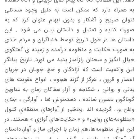
به همراه دارد که ممکن است به دلیل وجود مسائلی
نتوان صریح و آشکار و بدون ابهام عنوان کرد که به
صورت کنایه و تمثیل و داستان بیان می شود . این
داستان ها در طول تاریخ توسط خنیاگران و مردم عادی
به صورت حکایت و منظومه درآمده و زمینه ی گفتگوی
خیال انگیز و سخنان رازآمیز پدید می آورد. تاریخ بیانگر
این واقعیت است که آزادگان و حق جویان در جریان
اعصار و قرون ، هرگز از گزند هجوم ، انواع عقوبت های
بدنی و روانی ، شکنجه و آزار سفاکان زمان به عناوین
گوناگون مصون نمانده ، دستخوش فنا ، آوارگی ، جلای
وطن و... گردیده اند .بخشی از آوازهاي منطقه‌يِ کتول
«منظومه‌هايِ روايي» و « حكايت‌هاي آوازي » هستند. در
این نوع منظومه‌ها،هم زمان با اجراي ساز و آواز،داستانِ
آن آهنگ نیز روايت مي‌گردد . بـرخـی از منظومه‌های