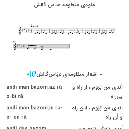
ملودی منظومه عباس گالش
1
«
اشعار منظومه‌یِ عبّاس‌گالش
[1]
»
اَندی مَن بَزوم ، از راه و
andi man bazom,az rā-
بی‌راه
o-bi rā
اَندی من بَزوم ، این راه
andi man bazom,in rā-
و اُن راه
o- on rā
اَندی دوش بَزوم من ،
bazom
s
andi du