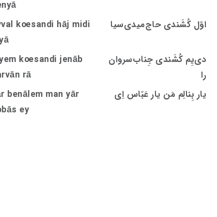
enyā
اوّل کُشَندی حاج‌میدی‌سیا
andi hāj midi
s
oe
val k
yā
دی‌يِم کُشَندی جِناب‌‌سروان‌
andi jenāb
s
oe
iyem k
را
arvān rā
یار بِنالِم مَن یار عَبّاس اِی
ār benālem man yār
bbās ey