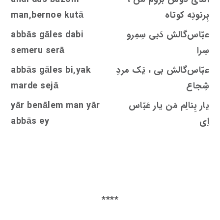
بِرنوئِه کوتاه
man,bernoe kutā
عبّاس‌گالش دَبی سِمِرو
dabi
s
abbās gāle
سِرا
semeru serā
عبّاس‌گالش بی ، یَک مردِ
bi,yak
s
abbās gāle
شِجاع
ejā
s
marde
یار بِنالِم مَن یار عَبّاس
yār benālem man yār
اِی
abbās ey
****