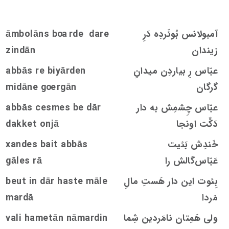
آمبولانس بُوئَردِه دَرِ
rde dare
oa
āmbolāns b
زيندان
zindān
عبّاس رِ بیاردِن ميدانِ
abbās re biyārden
گرگان
rgān
oe
midāne g
عبّاس چِشمِش به دار
be dār
s
me
s
e
c
abbās
دَکِّت اونجا
dakket onjā
خَندِش بَئیت
bait abbās
s
xande
عَبّاس‌گالش را
rā
s
gāle
بِئوت این دار هَستِ مالِ
beut in dār haste māle
مَردا
mardā
ولی هَمِتان نامَردین شِما
vali hametān nāmardin