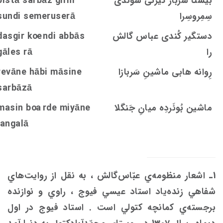
بیستا سرباز گیرنی شوندی
bistā sarbāz girni
سِمِروسِرا
undi semeruserā
s
دستگیر کُندی عباس گالش
ndi abbās
oe
dasgir k
را
rā
s
gāle
رِوانه هابی ماشینِ سَربازا
ine
s
revāne hābi mā
sarbāzā
ماشین بُوئَردِه ميانِ جَنگلا
rde miyāne
oa
in b
s
ma
jangalā
1ـ اشعار منظومه‌ي عبّاس‌گالش ،‌ به نقل از روايت‌هاي
شفاهي زنده‌ياد استاد عيسي فيوج ، راوي و نوازنده
برجسته‌ي كمانچه كتولي است . استاد فيوج در اول