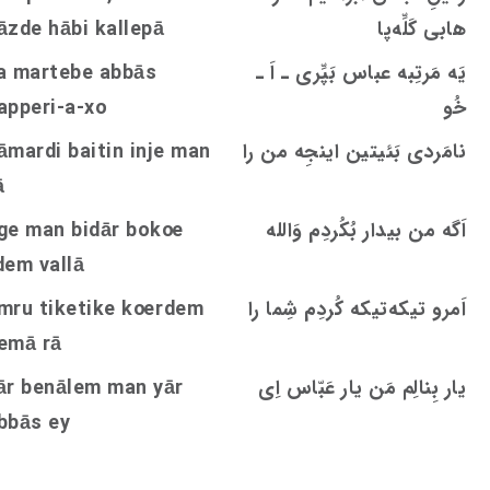
هابی کَلِّه‌پا
āzde hābi kallepā
یَه مَرتِبه عباس بَپِّری ـ اَ ـ
a martebe abbās
خُو
apperi-a-xo
نامَردی بَئیتین اینجِه من را
āmardi baitin inje man
ā
اَگه من بیدار بُکُردِم وَالله
oe
ge man bidār bok
dem vallā
اَمرو تیکه‌تیکه کُردِم شِما را
rdem
oe
mru tiketike k
emā rā
یار بِنالِم مَن یار عَبّاس اِی
ār benālem man yār
bbās ey