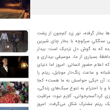
 بخار گرفته، نور زردِ کم‌جون از پشت
ایی سنگکیِ سرکوچه با بخار چای شیرین
ه که به گوشِ دل نزدیک است: بیدار
هٔ بسیاری از ما، موسیقیِ بیداری و
 اعلام حضورِ انسانی. امروز اما دنیای
بانه و ساعت زنگ‌دار موبایل، ریتم را
ست: آن «یکی حواسش به ما هست» کجا
ا و با احترام به تنوع سبک‌های زندگی،
ی کرد؟سحرخوانی، آلارم نبود؛ مراقبتِ
یک ریتم مشترک شکل می‌گرفت. امروز