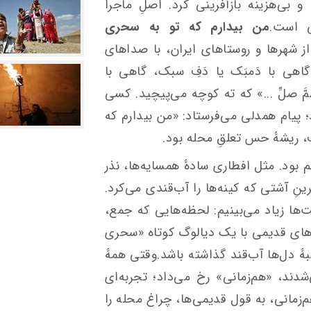
 بی‌هزینه بازآفرینی کرد. اصلِ ماجرا
ی است.
من بیدارم که تو به سحری
 شهرها و روستاهای ایران، با صداهای
اهی با دَمبَک یا دَفِ سبک، گاهی با
مَّ صلِّ ...» که ته کوچه می‌پیچید. کسی
 پیام همدلی می‌فرستاد: «من بیدارم که
 ریشهٔ حس تعلقِ محله بود.
 بود. مثل افطاری سادهٔ همسایه‌ها، نذر
ینِ آشتی که کینه‌ها را آب‌قندی می‌کرد.
ت‌ها زیاد می‌بینیم: لحظه‌هایی که جمع،
های قدیمی با یک دیالوگ کوتاه «سحری
بهٔ دل‌ها آب‌قند گذاشته باشد.وقتی همهٔ
دند، «هم‌زمانی» رخ می‌داد؛ تجربه‌ای
هم‌زمانی، به قول قدیمی‌ها، چراغ محله را