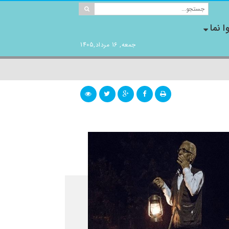
ا نما
جمعه, 16 مرداد,1405