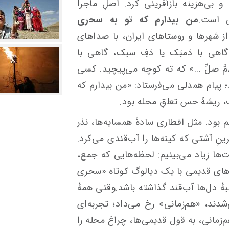
 بی‌هزینه بازآفرینی کرد. اصلِ ماجرا
ی است.
من بیدارم که تو به سحری
 شهرها و روستاهای ایران، با صداهای
اهی با دَمبَک یا دَفِ سبک، گاهی با
مَّ صلِّ ...» که ته کوچه می‌پیچید. کسی
 پیام همدلی می‌فرستاد: «من بیدارم که
 ریشهٔ حس تعلقِ محله بود.
 بود. مثل افطاری سادهٔ همسایه‌ها، نذر
ینِ آشتی که کینه‌ها را آب‌قندی می‌کرد.
ت‌ها زیاد می‌بینیم: لحظه‌هایی که جمع،
های قدیمی با یک دیالوگ کوتاه «سحری
بهٔ دل‌ها آب‌قند گذاشته باشد.وقتی همهٔ
دند، «هم‌زمانی» رخ می‌داد؛ تجربه‌ای
هم‌زمانی، به قول قدیمی‌ها، چراغ محله را