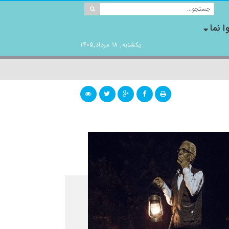
ا نما
یکشنبه, 18 مرداد,1405