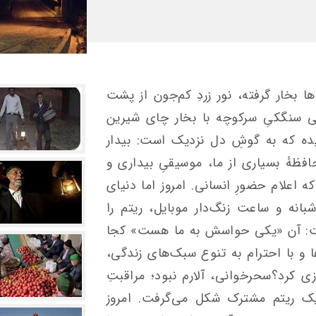
 بخار گرفته، نور زردِ کم‌جون از پشت
ایی سنگکیِ سرکوچه با بخار چای شیرین
ه که به گوشِ دل نزدیک است: بیدار
هٔ بسیاری از ما، موسیقیِ بیداری و
 اعلام حضورِ انسانی. امروز اما دنیای
بانه و ساعت زنگ‌دار موبایل، ریتم را
ست: آن «یکی حواسش به ما هست» کجا
ا و با احترام به تنوع سبک‌های زندگی،
ی کرد؟سحرخوانی، آلارم نبود؛ مراقبتِ
یک ریتم مشترک شکل می‌گرفت. امروز