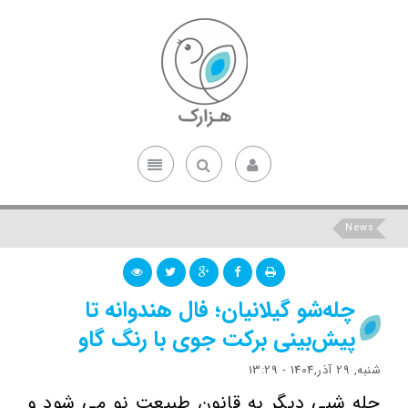
News
چله‌شو گیلانیان؛ فال هندوانه تا
پیش‌بینی برکت جوی با رنگ گاو
شنبه, 29 آذر,1404 - 13:29
چله شبی دیگر به قانون طبیعت نو می شود و