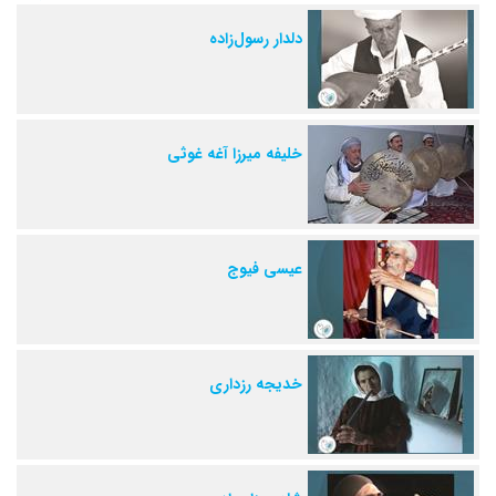
دلدار رسول‌زاده
خلیفه میرزا آغه غوثی
عیسی فیوج
خدیجه رزداری