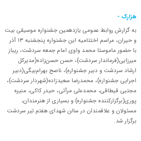
هزارک -
به گزارش روابط عمومی یازدهمین جشنواره موسیقی بیت
و حیران، مراسم اختتامیه این جشنواره پنجشنبه ۱۳ آذر
با حضور ماموستا محمد واوی امام جمعه سردشت، ریباز
میرزایی(فرماندار سردشت)، حسن حسن‌زاده(مدیرکل
ارشاد سردشت و دبیر جشنواره)، ناصح بهرام‌بیگی(دبیر
اجرایی جشنواره)، محمدرضا سعیدزاده(شهردار سردشت)،
مجتبی قیطاقی، محمدعلی مرآتی، حیدر کاکی، منیره
پوری(برگزارکننده جشنواره) و بسیاری از هنرمندان،
مسئولان و علاقمندان در سالن شهدای هفتم تیر سردشت
برگزار شد.