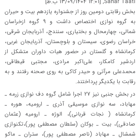
Sahar Taati, [13/09/1404 12:01 ب.ظ]
بخش رقابتی دومین روز از جشنواره یازدهم بیت و حیران
به گروه نوازی اختصاص داشت و 9 گروه ازخراسان
شمالی، چهارمحال و بختیاری، سنندج، آذربایجان شرقی،
خراسان رضوی، سیستان و بلوچستان، آذربایجان غربی،
کرمانشاه و گلستان در حضور هیات داوران متشکل از
اردشیر کامکار،‌ علی‌اکبر مرادی، مجتبی قیطاقی،
محمدعلی مرآتی و حیدر کاکی به روی صحنه رفتند و به
رقابت با یکدیگر پرداختند.
در بخش جنبی نیز 27 اجرا شامل گروه دف نوازی زرمه ـ
مهاباد، سه نوازی موسیقی آذری ـ ارومیه، هوره ـ
کرمانشاه ( نجات قربانی)، الوژه ـ ارومیه (عثمان
صادقی)، بیت ـ بوکان (سلطان مصطفی پور)،تکنوازی
شمشال ـ مهاباد (ناصر مصطفی پور)، ستران ـ ماکو