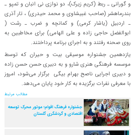
و گورانی ـ ربط (کریم زیرک)، دو نوازی نی انبان و تمپو ـ
بندرماهشر (صاحب غبیشاوی و محمد حیدری) ، تار آذری
ـ اردبیل (یاشار کرمی) و کمانچه و ضرب ـ رشت (
ابوالفضل حاجی زاده و علی الهامی) برای مخاطبین به
روی صحنه رفتند و به اجرای برنامه پرداختند.
یازدهمین جشنواره موسیقی بیت و حیران که توسط
موسسه فرهنگی هنری شارو و به دبیری حسن حسن زاده
و دبیری اجرایی ناصح بهرام بیگی برگزار می‌شود، امروز
با معرفی نفرات برگزیده به کار خود پایان می‌دهد.
مطالب مرتبط
جشنواره فرهنگ اقوام؛ موتور محرک توسعه
اقتصادی و گردشگری گلستان