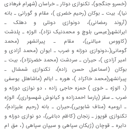
(خسرو جنگجو)، تکنوازی دوتار ـ خراسان (شهرام فرهادی
نیا)، بیت ـ بوکان (رحیم خضری )، مقام و گورانی ـ بانه
(آروند رمضانی)، دونوازی دونلی و دهلک ـ
ایرانشهر(عیسی بلوچ و محمدنیک نژاد)، الوژه ـ پلدشت
(کاووس میالنی)، مقام ـ پیرانشهر (محمد
گومانی(،دونوازی دوزله و ضرب ـ ایوان (محمد آزادی و
امیر آزادی )، حیران ـ سردشت (محمد خضرنژاد)، بیت ـ
بوکان (اسماعیل حسن زاده)، تکنوازی شمشال ـ
پیرانشهر(محمد خاکزاد )، هوره ـ ایالم (ماشاهلل یوسفی
(، الوژه ـ خوی ) حمزه حاجی زاده ، دو نوازی دوزله و
ضرب ـ سقز (پارسا احمدزاده و کیانوش شهسواری)، الوژه
ـ ارومیه (مناف شابویی)،حیران ـ بانه (رحیم علیزاده)،
تکنوازی قوپوز ـ زنجان (کاظم دباغی)، دو نوازی دوزله و
دایره ـ قوچان (ژیکان سپاهی و سیپان سپاهی (، مق ام