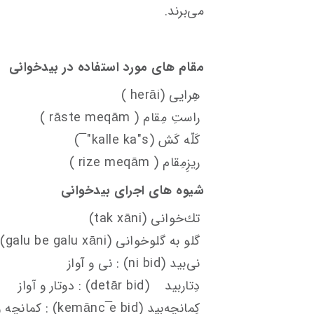
می‌برند.
مقام های مورد استفاده در بیدخوانی
هِرایی (‌herāi )
راستِ مِقام ( rāste meqām )
کَلّه کَش (kalle ka"s" ̅)
ریزِمِقام ( rize meqām )
شیوه های اجرای بیدخوانی
تك‌خوانی (tak xāni)
گلو به گلوخوانی (galu be galu xāni)
نی‌بید (ni bid) : نی و آواز
دِتاربید (detār bid) : دوتار و آواز
كِمانچه‌بید (kemānc ̅e bid) : کمانچه و آواز