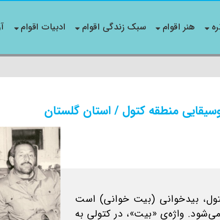
ره
هنر اقوام
سبک زندگی اقوام
ادبیات اقوام
آو
سیقایی منطقه کتول / استان گلستان
کتول، بید‌خوانی (بیت خوانی) است
می‌شود. واژه‌ی «بیت»، در كتولی به