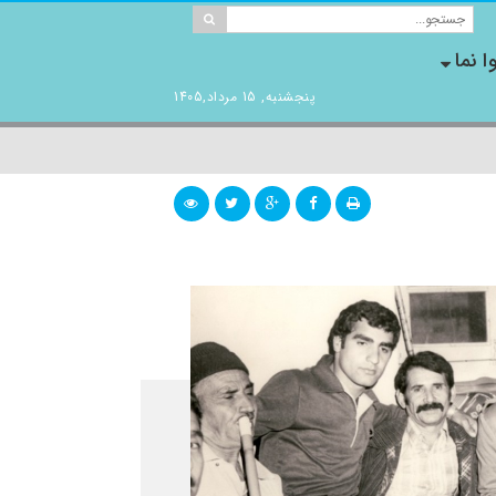
ا نما
پنجشنبه, 15 مرداد,1405