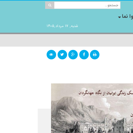
ا نما
شنبه, 17 مرداد,1405