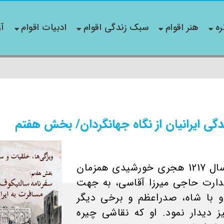
ره
هنر اقوام
سبک زندگی اقوام
ادبیات اقوام
آو
گی ایرانیان از نگاه جهانگردان/ بخش هفتم
سالتیکوف، شاهزاده‌ی روسی در سال 1217 هجری خورشیدی همزمان
ارت حاجی میرزا آقاسی، به جهت
و با شاه، صدراعظم و برخی دیگر
 دیدار نمود. او که نقاشی چیره