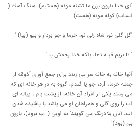
'ای خدا بارون بزن ما تشنه مونه (هستیم)، سنگ آسك (
آسیاب) كوله مونه (هست)'
'گل گلی نو، شاه زلی نو، خرما و جو بردار و بیو (بیا) '
' تا بریم قبله دعا، بلكه خدا رحمش بیا'
آنها خانه به خانه سر می زنند برای جمع آوری آذوقه از
جمله خرما، آرد، جو یا گندم، گروه به در هر خانه ای كه
می رسند یكی از افراد آن خانه، از پشت بام ، پیاله ای
آب را روی گلی و همراهان او می پاشد با پاشیده شدن
آب، آنان بلادرنگ می گویند' نه اوبی ( آب نبود)، بارون
بی (بود)'