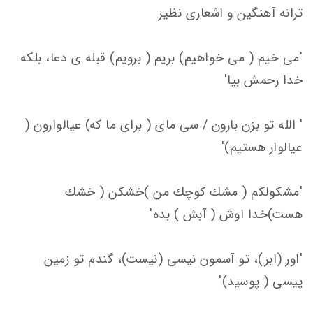
ترانه آهنگین و اشعاری نظیر
'می خیم ( می خواهیم) بریم ( برویم) قبله ی دعا، بلكه
خدا رحمش بیا'
' الله تو بزن بارون / سی مای ( برای ما كه) عیالوارون (
عیالوار هستیم)'
'مشكولكم ( مشك كوچك من )خشكن ( خشك
هست)خدا اوش ( آبش ) بده'
'اور (ابر)، تو آسمون نیسی (نیست)، گندم تو زمین
پیسی ( پوسید)'