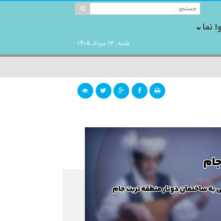
ا نما
شنبه, 17 مرداد,1405