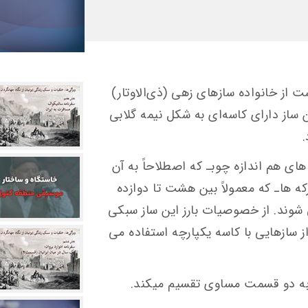
: دوتار سازی است از خانواده سازهای زهی (ذی‌‎الاوتار)
 ساز دارای کاسه‌ای به شکل نیمه گلابی
در نوع دوم، کاسه دوتار از تعدادی برش‎ های هم اندازه چوب‎ـ که اصطلاحاً به آن
ترکه می‎ گویند ـ ساخته می‎ شود. این ترکه‎ ها‎ـ که معمولاً بین هشت تا دوازده
شوند. از خصوصیات بارز این ساز سبکی
آن است، ولی آنچه متداول است اینکه از سازهایی با کاسه‎ یک‎پارچه استفاده می
 دو قسمت مساوی تقسیم می‎کند.