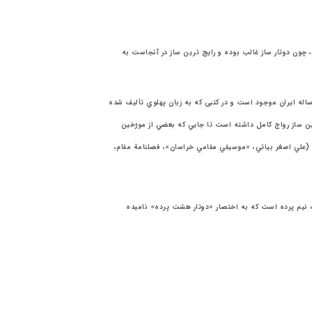
 چون دوتار ساز غالب بوده و رايج ترين ساز در آنجاست به
2-«تصوير اين ساز (دوتار) در برخي از حجاري ‎هاي چندين هزار ساله‎ ايران موجود است و در کتبی که به زبان پهلوي تأليف شده
ين ساز رواج کامل داشته است تا جايي که بعضي از مورّخين
دورة اسلامي ‎تصريح کرده‎اند که ايرانيان بيشتر تنبور مي‎نوازند». (علي ‎اصغر بياتي، «موسيقي مقامي ‎خراسان»، ‎فصلنامة مقام،
3-از اين پس منظور از دوتار هشت پرده همان هشت پرده و ‎يک نيم ‎پرده است که به اختصار «دوتار هشت‎ پرده» ناميده