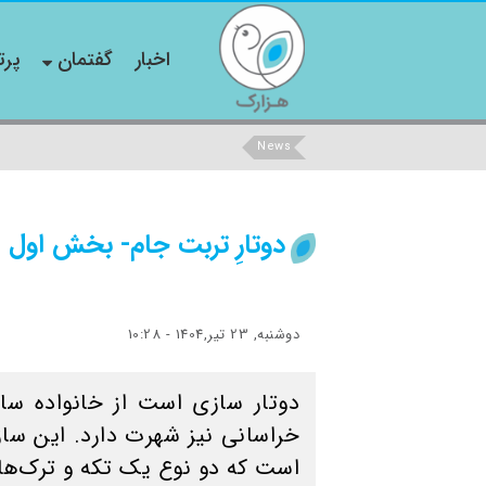
اخبار
گفتمان
پرت
News
دوتارِ تربت جام- بخش اول
دوشنبه, 23 تیر,1404 - 10:28
خراسانی نیز شهرت دارد. این ساز
است که دو نوع ‎یک‎ تکه و ترک‌ه‎ای دارد.