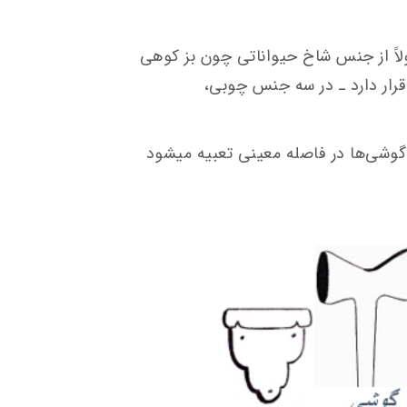
معمولاً از جنس شاخ حیواناتی چون بز کوهی
رار دارد ـ در سه جنس چوبی،
شیطانک نیز بعد از آخرین پرده و قبل از گوشی‌‎ها در فاصله معینی تعبیه می‎شود