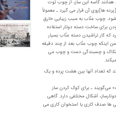
 همانند کاسه این ساز، از چوب توت
ساخته می‎شود. دسته دوتار‎ـ که دستان‎ها (پرده ‎ها)روی آن قرار می‎ گیرد ـ معمولاً
وم بودن برای ساخت دسته دوتار استفاده
كرد که کار تراشیدن دسته عنّاب بسیار
 ضمن اینکه چوب عنّاب بعد از چند دقیقه
دستان ‎ها روی دسته دوتار بسته می‎ شوند که تعداد آن‎ها بین هشت پرده و یک
از گوشی ‎ها‎ـ که در منطقه به آن «گوشک» می‎‌‌گویند ـ برای کوک کردن ساز
 استاد دوتارساز، اَشکال مختلفی دارد. گاهی