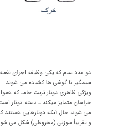
دو عدد سیم که ‎یکی وظیفه اجر
سیم‎گیر تا گوشی‎ ها کشیده می‎ شوند.
ویژگی ظاهری دوتا
خراسان متمایز می‎کند ـ دسته
و تقریباً سوزنی (مخروطی) شکل می‎‌ شوند.