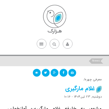
News
معرفی چهره/
غلام مارگیری
دوشنبه, 23 تیر,1404 - 10:16
مشهور به خلیفه غلام مارگیری؛ آوازخوان،