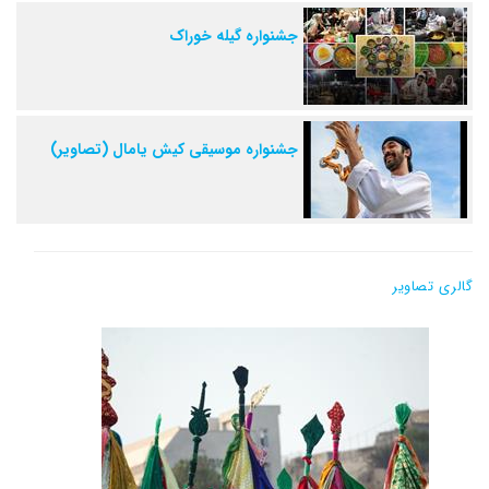
جشنواره گیله خوراک
جشنواره‌ موسیقی کیش یامال (تصاویر)
گالری تصاویر