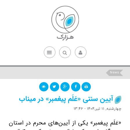
News
آیین سنتی «عَلَم پیغمبر» در میناب
چهارشنبه, 11 تیر,1404 - 13:46
«عَلَم پیغمبر» یکی از آیین‌های محرم در استان