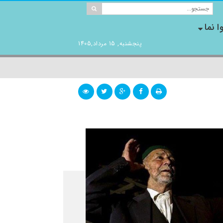
ا نما
پنجشنبه, 15 مرداد,1405