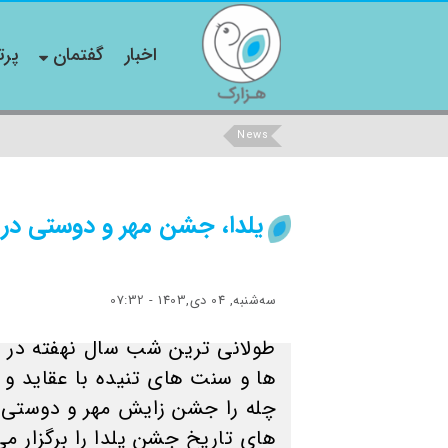
اخبار
گفتمان
پرت
News
یلدا، جشن مهر و دوستی در
ﺳﻪشنبه, 04 دی,1403 - 07:32
طولانی ترین شب سال نهفته در ا
ها و سنت های تنیده با عقاید 
چله را جشن زایش مهر و دوستی نا
های تاریخ جشن یلدا را برگزار می