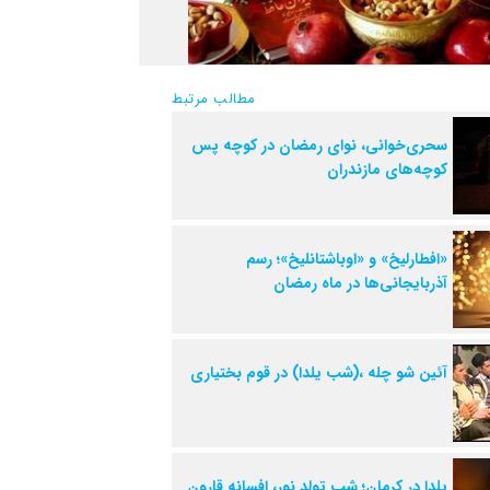
مطالب مرتبط
سحری‌خوانی، نوای رمضان در کوچه پس
کوچه‌های مازندران
«افطارلیخ» و «اوباشتانلیخ»؛ رسم
آذربایجانی‌ها در ماه رمضان
آئین شو چله ،(شب یلدا) در قوم بختیاری
یلدا در کرمان؛ شب تولد نور، افسانه قارون