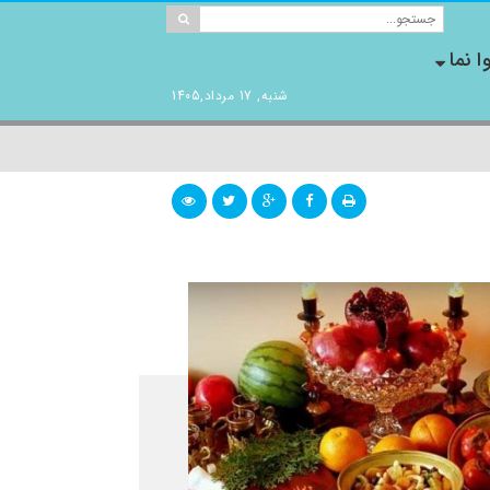
ا نما
شنبه, 17 مرداد,1405