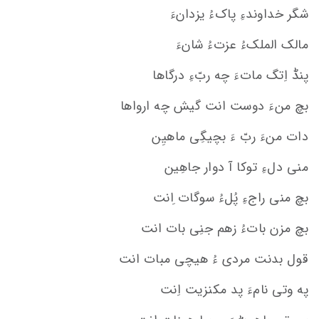
شگر خداوندءِ پاکءُ یزدانءَ
مالک الملکءُ عزتءُ شانءَ
پنڈ اِتگ ماتءَ چه ربّءِ درگاها
بچ منءَ دوست انت گیش چه ارواها
دات منءَ ربّ ءَ بچیگِی ماهیِن
منی دلءِ توکا آ دوار جاهِین
بچ منی راجءِ پُلءُ سوگات ِانت
بچ مزن باتءُ زهم جنِی بات انت
قول بدنت مردی ءُ هیچی مبات انت
په وتی نامءَ پد مکنزیت اِنت