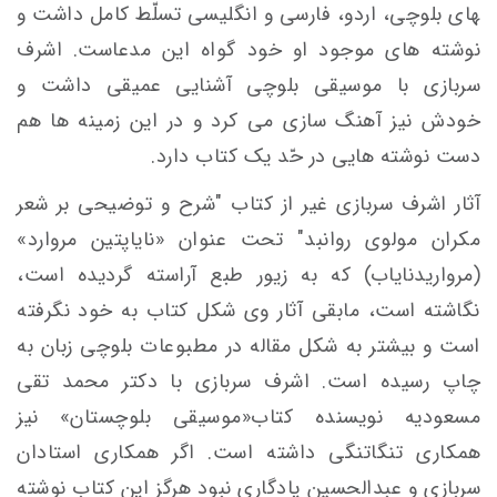
های بلوچی، اردو، فارسی و انگلیسی تسلّط کامل داشت و
نوشته های موجود او خود گواه این مدعاست. اشرف
سربازی با موسیقی بلوچی آشنایی عمیقی داشت و
خودش نیز آهنگ سازی می کرد و در این زمینه ها هم
دست نوشته هایی در حّد یک کتاب دارد.
آثار اشرف سربازی غیر از کتاب "شرح و توضیحی بر شعر
مکران مولوی روانبد" تحت عنوان ­«نایاپتین­ مروارد»
(مروارید­نایاب) که به زیور طبع آراسته گردیده است،
نگاشته است، مابقی آثار وی شکل کتاب به خود نگرفته
است و بیشتر به شکل مقاله در مطبوعات بلوچی زبان به
چاپ رسیده است. اشرف سربازی با دکتر محمد تقی
مسعودیه نویسنده کتاب«موسیقی بلوچستان» نیز
همکاری تنگاتنگی داشته است. اگر همکاری استادان
سربازی و عبدالحسین یادگاری نبود هرگز این کتاب نوشته