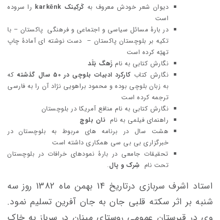
دیوان شعر خودش معروف به
کَرکِینک
karkēnk
را سروده
است
در بارۀ مسائل سیاسی و اجتماعی و فرهنگی پاکستان – با
تکیه بر بلوچستان پاکستان – دست نوشته ای آمادۀ چاپ
تهیّه کرده است
نگارش کتابی به نام
زَهگ بَلَد
نگارش کتاب
کارکرد ادبیات بلوچی در 50 سال گذشته
که
به زبان بلوچی بوده و محمود براهویی نژاد آن را به فارسی
ترجمه کرده است
نگارش کتابی به نام منافع آمریکا در بلوچستان
راهنمای فیلمی به نام
نان بلوچ
هشت سال در برنامه های مربوط به بلوچستان در
خبرگزاری بی بی سی همکاری داشته است
تحقیقات جامعی در بارۀ نمودهای خرافات در بلوچستان
تحت نام
شِرک و پال
.
استاد اشرف سربازی درتاریخ 14 بهمن ماه 1382 روز سه
شنبه بر اثر سکته قلبی جان به جان آفرین تسلیم نمود.
وی در قبرستان عمومی روستای مینان در سرباز به خاک