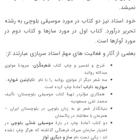
نمیشد.
خود استاد نیز دو کتاب در مورد موسیقی بلوچی به رشته
تحریر درآورد. کتاب اول در مورد سازها و کتاب دوم در
مورد آوازها است.
بعضی از آثار و فعالیت هایِ مهمّ استاد سربازی عبارتند از:
شرح و تفسیر و چاپ کتاب
شعرمَکُّران
- سرودۀ مولوی
عبدالله روانبد
سه شعر دیگر از مولوی روانبد را با نام
نایاپتین مُروارِد
:
مروارید نایاب
آمادۀ چاپ کرده است
همکاری مؤثردر تهیۀ کتاب موسیقی بلوچستان- تألیف
محمد تقی مسعودیه
بنیانگذار شعر نو به زبان بلوچی در بلوچستان ایران –
همزمان با عطاشاد در پاکستان
دو کتاب آمادۀ چاپ در بارۀ
موسیقی سُنتّی بلوچی
در
اختیار سازمان میراث فرهنگی گذاشته که هرگز چاپ نشده
اند ؛ یکی تحت نام
ساز و دیگری آواز