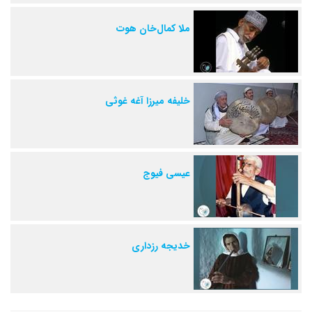
ملا کمال‌خان هوت
خلیفه میرزا آغه غوثی
عیسی فیوج
خدیجه رزداری