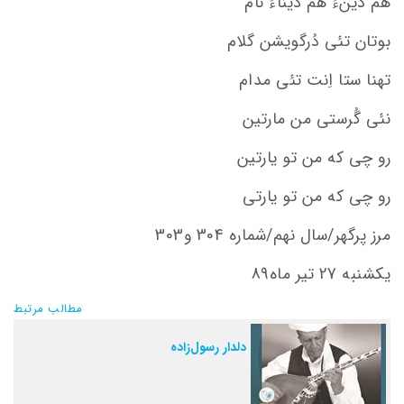
هم دینءُ هم دیناءُ نام
بوتان تئی دُرگویشن گلام
تهنا ستا اِنت تئی مدام
نئی گُرستی من مارتین
رو چی که من تو یارتین
رو چی که من تو یارتی
مرز پرگهر/سال نهم/شماره 304 و303
یکشنبه 27 تیر ماه89
مطالب مرتبط
دلدار رسول‌زاده