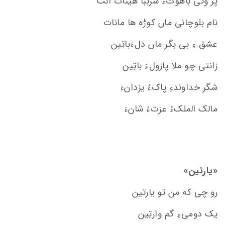
پر وتی باهوٹءَ سرببا هینات انت
نام بلوچانی ماں کوڑه ها مانات
عشق ءِ بی بگر ماں دلءَباتِین
زانتی چو ملا پازولءَ باتِین
شگر خداوندءِ پاکءُ یزدانءَ
مالک الملکءُ عزتءُ شانءَ
«یارتین»
رو چی که من تو یارتین
یک دومیءِ گم وارتِین