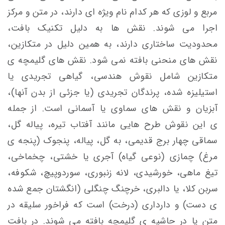
مربع و لوزی که هر کدام نام ویژه ای دارند، در متن و مرکز
اجرا می شوند. نقش ها به دلیل تکنیک بافت،
محدودیت ساختاری دارند، به همین دلیل در متکازین،
نقش های منحنی بافته نمی شود. نقش های گلیمچه ی
متکازین شامل نقوش هندسی، گیاهی تجریدی یا
استیلیزه شده، پرندگان تجریدی (یا جزئی از بدن آنها)،
آبزیان و نقش های سماوی یا آسمانی است. از جمله
ی
این نقوش طرح هایی مانند آفتاب تیره، پیاله گل،
سماقی چهار برج قدیمی، به گل، پیاله، پنجوک (پنجه ی
مرغ) چمازی (نوعی گیاه) آجری یا خشتی، چخماخی،
تیغ ماهی، خورشیدی، لانه زنبوری، سوردوپیچ، شکوفه،
سربن کلا، یا دالبری، خرچنگ
چنگلی (انگشتان جمع شده
ی دست) و دارداری (درخت) است که فراخور سلیقه در
متن یا در حاشیه ی گلیمچه بافته می شوند. در بافت