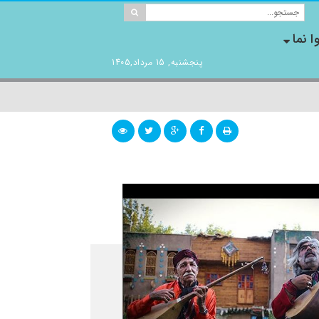
ا نما
پنجشنبه, 15 مرداد,1405