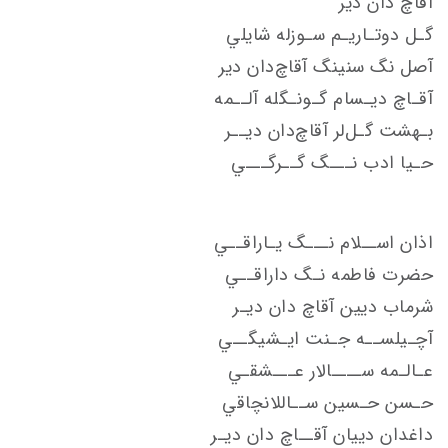
آقاچ دان دير
گـل دوتـاريـم سـوزله شايلي
آصل نگ سنينگ آقاچ‌دان دير
آقـاچ ديـسام گـونـگله آلــمه
بـهشت گـل‌لر آقاچ‌دان ديــر
حـيا ادب نـــگ گــرگـــي
اذان اســلام نـــگ يـاراقــي
حضرت فاطمه نـگ داراقــي
شرماب ديين آقاچ دان ديـر
آچـيلســه جـنت ايـشيگــي
عـالـمه ســــالار عـــشقـي
حـسن حـسين ســاللانچاقي
داغدان دييان آقــاچ دان ديـر