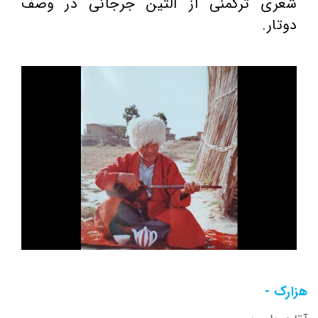
شعری ترکمنی از آلتین جرجانی در وصف
دوتار.
هزارک -