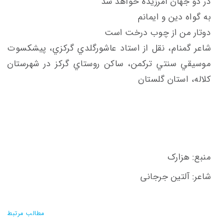
در دو جهان آمرزيده خواهد شد
به گواه دين و ايمانم
دوتار من از چوب درخت است
شاعر گمنام، نقل از استاد عاشورگلدي گركزي، پيشکسوت
موسيقي سنتي ترکمن، ساکن روستاي گرکز در شهرستان
کلاله، استان گلستان
منبع: هزارک
شاعر: آلتین جرجانی
مطالب مرتبط