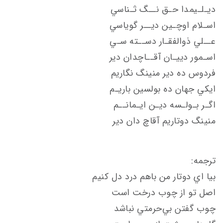
ديـلـيمدا حـق نــگ ثـناسي
اسـلام اوچـين ديــر گوياسي
عــلي ذوالفقـار دســته سـي
اسـمور دييـان آقــاچدان دير
فردوس ده دير منينگ نگاريم
ايكي جهان ده بولسين باريـم
اگـر بـولـسه ديـن ايـمانــم
منينگ دوتاريم آقاچ دان دير
ترجمه:
بيا اي دوتار من باهم درد دل كنيم
اصل تو از چوب درخت است
چوب گفتن بي‌حرمتي نباشد