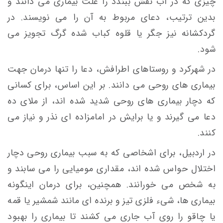
چيزی كه در آب نقش ببندد را علت بيماری می دانند و
بدين ترتيب، دعای مربوط به آن را می نویسند. در
گردكشانه نیز جگر يا قلوه كباب شده گرگ تجويز می
شود.
در شهرکرد و روستاهای اطرافش، دعا را تنها درمان جهت
بيماری های روحی می دانند. بر این اساس، برای كسانی
كه دچار بيماری های روحی شديد شده اند، از ملای ده
دعا می گيرند و يا برايش در امامزاده ای نذر و نياز می
كنند.
در اردبیل، برای اشخاصی كه به سبب بيماری روحی دچار
اختلال حواس شده اند، مقداری موميایی را می سابند و
به شخص می خورانند. همچنين، برای درمان اينگونه
بيماری ها، شیء فلزی تيز و برنده ای مانند شمشير يا قمه
يا چاقو را روی آب جاری می كشند تا بيماری را بهبود