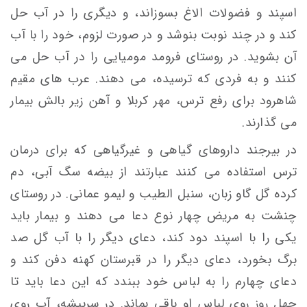
اسپند و فضولات الاغ بسوزاند، و ديگری را در آب حل
كند و در چند نوبت بنوشد و در صورت لزوم، خود را با آب
آن بشويد. در روستای فرومد موميايی را در آب حل می
کنند و به فردی كه ترسيده، می دهند. عرب های مقيم
شاهرود برای رفع ترس، مهر كربلا و آهن زير بالش بیمار
می گذارند.
در بيرجند داروهای گياهی و غيرگياهی كه برای درمان
ترس استفاده می كنند عبارتند از بيضه سگ آبی، دم
كرده گل گاو زبان، سنبل الطيب و ليمو عمانی. در روستای
چنشت به مريض چهار نوع دعا می دهند و بيمار بايد
يکی را با اسپند دود كند، دعای ديگر را با آب گل صد
برگ بخورد، دعای ديگر را در قبرستان كهنه دفن كند و
دعای چهارم را به لباس خود ببندد كه اين دعا بايد تا
چهل روز روی لباس او باقی بماند. در سربيشه، آب روی