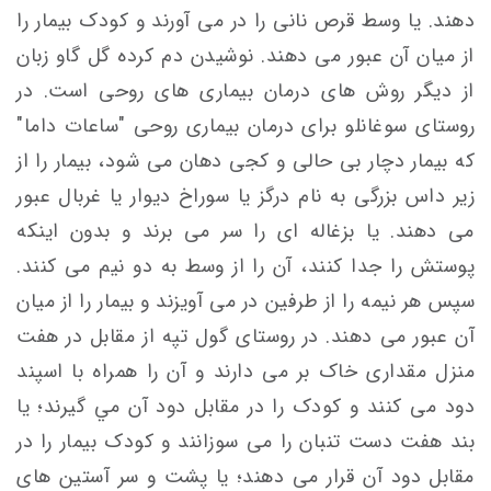
دهند. یا وسط قرص نانی را در می آورند و كودک بیمار را
از ميان آن عبور می دهند. نوشیدن دم كرده گل گاو زبان
از ديگر روش های درمان بيماری های روحی است. در
روستای سوغانلو برای درمان بیماری روحی "ساعات داما"
که بیمار دچار بی حالی و کجی دهان می شود، بيمار را از
زير داس بزرگی به نام درگز يا سوراخ ديوار يا غربال عبور
می دهند. یا بزغاله ای را سر می برند و بدون اينكه
پوستش را جدا كنند، آن را از وسط به دو نيم می كنند.
سپس هر نيمه را از طرفين در می آويزند و بيمار را از ميان
آن عبور می دهند. در روستای گول تپه از مقابل در هفت
منزل مقداری خاک بر می دارند و آن را همراه با اسپند
دود می كنند و كودک را در مقابل دود آن مي گيرند؛ يا
بند هفت دست تنبان را می سوزانند و كودک بيمار را در
مقابل دود آن قرار می دهند؛ یا پشت و سر آستين های