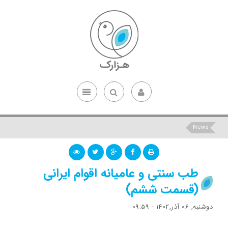
News
طب سنتی و عامیانه اقوام ایرانی
(قسمت ششم)
دوشنبه, 06 آذر,1402 - 09:59