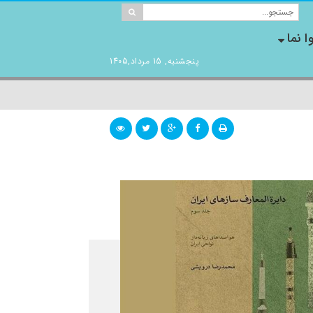
ا نما
پنجشنبه, 15 مرداد,1405