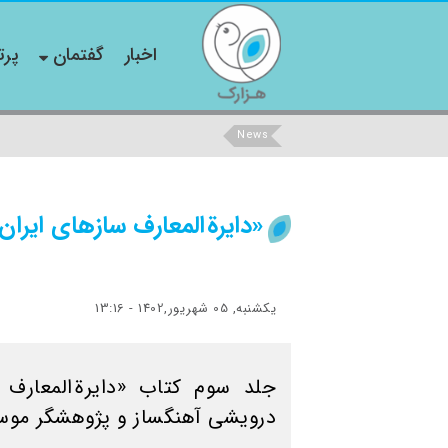
اخبار
گفتمان
پرت
News
«دایرة المعارف سازهای ایرا
یکشنبه, 05 شهریور,1402 - 13:16
جلد سوم کتاب «دایرة المعارف 
درویشی آهنگساز و پژوهشگر موس