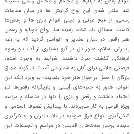
انواع رقص به دربارها و مجامع و محافل رسمی كشيده
شد. علنی شدن اين نوع گرايش ها در ميان مقامات
رسمی، از قبح عرفی و دينی انواع بازی ها و رقص‌ها
كاست. مسائل ياد شده، زمينه ساز رواج دوباره و رسمی
هنر رقص در ميان عشاير و اقوامی گرديد كه به رغم
پذيرش اسلام، هنوز دل در گرو بسياری از آداب و رسوم
فرهنگی گذشته‌ خود داشتند. شرايط به وجود آمده،
فرصتی طلايی برای آنان به شمار می آمد تا اينگونه علايق
بزرگان را حمل بر جواز هنر خود بنمایند؛ به ویژه آنكه اين
اقوام، هنوز به جنبه‌های آيينی و بازيگرانه‌ رقص‌ها نيز
اعتقاد داشتند و رقص و بازی را تنها در مناسك و مراسم
ويژه‌ قومی به كار مي‌بردند. با پيدايش تصوف اسلامی و
شكل‌گيری انواع فرق صوفيه در فلات ايران و به كارگيری
مجدد برخی سنت‌های قديمی در مراسم و تجمعات اين