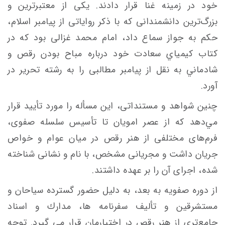
خود در زمينه‌ غنا قرار دادند. یکی از معتبرترين و
بزرگ‌ترين دانشمندانی كه با ذكر رواياتی از پيامبر اسلام،
حكم به جواز سماع داد، امام محمد غزالی بود که در
کتاب كيمياي سعادت خود درباره‌ مباح بودن رقص و
شادماني به نقل از پیامبر مطالبی را به رشته تحریر در
آورد.
چنین شواهد و مستنداتی، اين مسأله را مورد تأييد قرار
مي‌دهد كه از عصر امويان تا تأسيس سلسله صفوی،
فرم‌های مختلفی از هنر رقص در ميان عوام و خواص
جريان داشت و مجريانی مشخص، با نام و نشانی شناخته
شده، اجرای آن را بر عهده داشتند.
از دوره صفویه به بعد، به دليل حضور گسترده‌ سياحان و
مستشرقين و تأليف سفرنامه ها، مدارك و اسناد
جامع‌تری از هنر رقص در اختيارمان قرار می گيرد. توجه