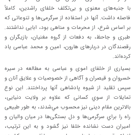
با جنبه‌های معنوی و بی‌تكلف خلفای راشدين، كاملاً
فاصله داشت. آنها در استفاده از سرگرمی‌ها و تنوعاتی كه
بر اساس شرع، از محرمات و مناهی بود، ابايی نداشتند.
طبری و جاحظ، به دفعات از گروه مغنيان، بازيگران و
رقصندگان در دربارهای هارون، امين و محمد عباسی ياد
كرده‌اند.
بسياری از خلفای اموی و عباسی به مطالعه در سيره‌
خسروان و قيصران و آگاهی از خصوصيات و علايق آنان و
سپس تقليد از شيوه‌ پادشاهی آنها پرداختند. اين نوع
تمايلات از سوي كسانی كه علاوه بر ولايت دنيايی،
بالاترين مقام دينی نيز محسوب مي‌شدند، به طور طبيعی
راه را براي سرگرمی‌ها و دل بستگی‌ها در ميان واليان و
اميران دست نشانده‌ خلفا نيز گشود و به اين ترتيب،