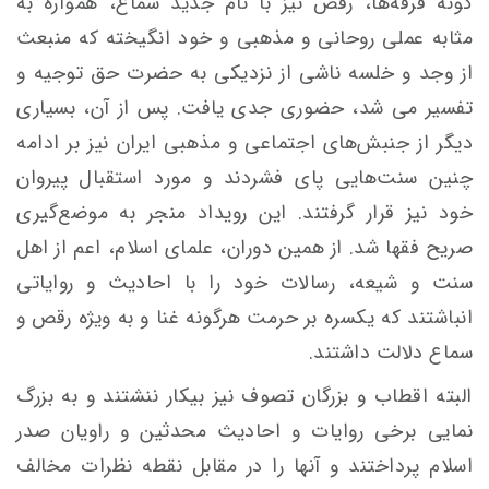
گونه فرقه‌ها، رقص نيز با نام جدید سماع، همواره به
مثابه عملی روحانی و مذهبی و خود انگيخته كه منبعث
از وجد و خلسه‌ ناشی از نزديكی به حضرت حق توجيه و
تفسير می شد، حضوری جدی يافت. پس از آن، بسياری
ديگر از جنبش‌های اجتماعی و مذهبی ايران نیز بر ادامه‌
چنين سنت‌هايی پای فشردند و مورد استقبال پيروان
خود نیز قرار گرفتند. اين رويداد منجر به موضع‌گيری
صريح فقها شد. از همين دوران، علمای اسلام، اعم از اهل
سنت و شيعه، رسالات خود را با احاديث و رواياتی
انباشتند كه يكسره بر حرمت هرگونه غنا و به ويژه رقص و
سماع دلالت داشتند.
البته اقطاب و بزرگان تصوف نيز بيكار ننشتند و به بزرگ
نمايی برخی روايات و احاديث محدثين و راويان صدر
اسلام پرداختند و آنها را در مقابل نقطه نظرات مخالف