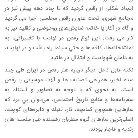
ایجاد شكلی از رقص گرديد كه تا چند دهه پيش نيز در
مجامع شهری، تحت عنوان رقص‌ مجلسی اجرا می گردید
و گاه در آغاز يا خاتمه‌ نمايش‌های روحوضي و تقليد نیز به
کار می رفت. اين نوع رقص‌ در نهايت با تغييراتی، به
تماشاخانه‌ها، كافه ها و حتي سينما راه يافت و در نهايت،
به دامان شهوانيت و ابتذال در غلتيد.
نکته قابل تامل دیگر درباره هنر رقص در ایران طی چند
سده اخیر، همراهی تصنیف ها و آلات موسیقی با رقص
است، به نحوی که با توجه به تصاوير و استناد به
سفرنامه‌ها و منابع تاريخ اجتماعی، می‌توان پي برد كه
سازهايی همچون كمانچه، تار، تنبك و دايره‌های كوچك،
اصلی‌ترين سازهای گروه مطربان رقصنده طی سلسله های
زنديه و قاجار بودند.