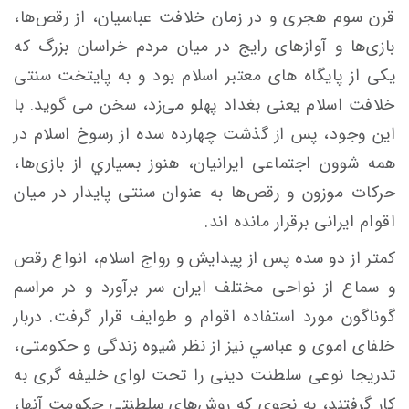
قرن سوم هجری و در زمان خلافت عباسيان، از رقص‌ها،
بازی‌ها و آوازهای رايج در ميان مردم خراسان بزرگ که
یکی از پايگاه های معتبر اسلام بود و به پايتخت سنتی
خلافت اسلام يعنی بغداد پهلو می‌زد، سخن می ‌گويد. با
این وجود، پس از گذشت‌ چهارده سده از رسوخ اسلام در
همه‌ شوون‌ اجتماعی ايرانيان، هنوز بسياري از بازی‌ها،
حركات موزون و رقص‌ها به عنوان سنتی پايدار در ميان
اقوام ايرانی برقرار مانده اند.
كمتر از دو سده پس از پيدايش و رواج اسلام، انواع رقص
و سماع از نواحی مختلف ايران سر برآورد و در مراسم
گوناگون مورد استفاده اقوام و طوايف قرار گرفت. دربار
خلفای اموی و عباسي نیز از نظر شيوه‌ زندگی و حكومتی،
تدریجا نوعی سلطنت دينی را تحت لوای خليفه گری به
كار گرفتند، به نحوی که روش‌های سلطنتی حكومت آنها،