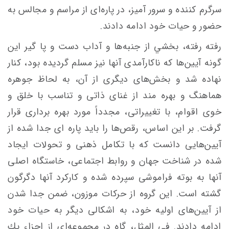
سرگرم‌‌‌ كننده و سرور آميز، در پاره‌ای از مراسم‌ و مجالس به
حضور و حيات خود ادامه دادند.
رفته رفته، بخشي از جنبه‌ها و آداب دست ‌و پا گير اين
گونه‌ آيين‌ها كه ناكارآمدی آنها نيز مسلم گرديده بود، كنار
نهاده شد و بخش‌های ديگری از آن، به لحاظ جوهره‌
هماهنگ و بهره مند از غنای ذاتی و تناسب‌ با خلق‌ و
خوی اقوام، با تغييراتی، مجدداً مورد بهره‌ برداری قرار
گرفت. بر اين اساس، رقص‌ها را ‌بايد پاره‌ ای جدا شده از
آيين‌هایی دانست كه با تكامل‌ ذهنی و تحولات ايجاد
شده در شناخت جهان و روابط اجتماعی، خاستگاه اصلی
آنها به بوته‌ فراموشی سپرده شده و كاركرد آنها دگرگون
گشته است. اين گروه از حركات موزون، ضمن جدا شدن
از آيين‌های اوليه خود، به اشكالی‌ ديگر به حيات خود
ادامه دادند. فی المثل، گاه در مجموعه‌ای از اجزاء يك