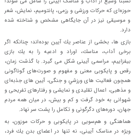
نسبتاً وسيع از آداب و مناسک آيينی‌ را شامل
می شوند؛
حوزه‌ای كه حركات ورزشی و رزمی، پانتوميم، نمايش، شعر
و موسيقی نیز در آن جايگاهی مشخص و شناخته‌ شده
دارد.
بازی ها، بخشی از عناصر يك آيين بوده‌اند؛ چنانكه اگر
برخی آداب، مناسك، اوراد و ادعيه را به يك بازی
بيفزاييم، مراسمی آيينی شکل می گیرد. با گذشت زمان،
رقص ‌و پايكوبی معنی و مفهوم و صورت‌های گوناگونی
همچون فعالیت های ورزشي و جنگی، آیین های جذبه‌ای‌
و مذهبی، اعمال تقليدی و نمايشی و رفتارهای تفريحی و
شهوانی به خود گرفت و كم و بيش، در ميان همه‌ مردم
جهان، دوره‌های دگرگونی‌ و تكامل‌ را پشت ‌سر نهاد.
هماهنگی‌ و هم‌سويی در پايكوبی و حركات موزون، به
ویژه در مناسک آيينی، نه تنها در اعضای بدن يك فرد،