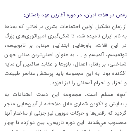
رقص در فلات ایران، در دوره آغازين‌ عهد باستان:
از زمان تشكيل اولين اجتماعات بشری در فلاتی که بعدها
به نام ايران نامیده شد، تا‌ شكل‌گيری امپراتوری‌های بزرگ
در این فلات، باورهایی ابتدايی مبتنی بر تابوييسم،
توتميسم، آنميسم و ...، به عنوان اصلی‌ترين مبانی جهان
شناختی،‌ بر رفتار، اعمال، باورها و عقايد ساکنین آن سايه
افكنده بود. به اين مجموعه‌ بايد پرستش‌ عناصر طبيعت
و اجزاء و اجرام آسمانی را نيز افزود.
آنچه مسلم است، مجموعه‌ اين دست‌ اعتقادات به
پيدايش و تكوين شماری قابل ملاحظه‌ از آيين‌هایی منجر
گرديد که رقص‌ها و حركات موزون نيز جزئی از ساختار آنها
محسوب مي‌شدند. اين دوره‌‌ تاريخی، بين‌ دوازده تا چهار