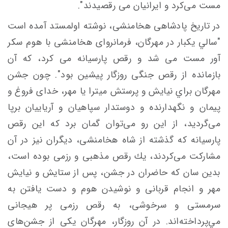
مست می‌کرد و ايرانيان می رقصيدند".
در تاريخ پادشاهی هخامنشی، نوشته اولمستد آمده است
"سالي يكبار در مهرگان، فرمانروای هخامنشی با هوم سكر
آور مست می شد و رقص پارسیانه می كرد، كه آن
بازمانده‌ از رقص جنگی روزگار پيشين بود". چون جشن
مهرگان براي نيايش و پرستش ميترا يا مهر، خدای فروغ و
پيمان و نگهدارنده و دوستدار سپاهيان و آرياييان برپا
می‌گرديد، از اين رو می‌توان گمان برد كه اين رقص
پارسيانه كه گذشته از شاه هخامنشی، ديگران نيز در آن
مشارکت می‌كردند، يك رقص مذهبی و رزمی بوده است،
بدين سان كه حاضران در جشن، پس از ستايش و نيايش
مهر و انجام قربانی و نوشيدن هوم و دست یافتن به
سرمستی و سرخوشی، به رقص رزمی پر هيجانی
مي‌پرداخته‌اند. در آن روزگار، مهرگان يكی از جشن‌های