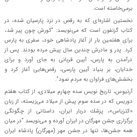
برمی‌خاسته است.
نخستين اشاره‌ای كه به رقص در نزد پارسيان شده، در
كتاب گزنفون است كه می‌نويسد: "كورش چون پير شد،
برای هفتمين بار از آغاز پادشاهی خود، سفری به پارس
كرد. پدر و مادرش چندين سال پيش مرده بودند. پس از
درآمدن به پارس، آيين قربانی به جای آورد و برای
خدايان، بر بنياد آيين پارسی، رقص‌هايی آغاز كرد و
بخشش‌های فراوان به مردم نمود".
آرتيوس، تاريخ نويس سده چهارم ميلادی، از كتاب هفتم
دوريس كه در سده سوم پيش از ميلاد می‌زيسته، از زبان
«كتزياس»، پزشك دربار ايران، داستانی از چگونگی
برگزاری جشن مهرگان در ايران آورده و می‌نويسد "در ميان
همه‌ جشن‌ها، تنها در جشن مهر (مهرگان) پادشاه ايران