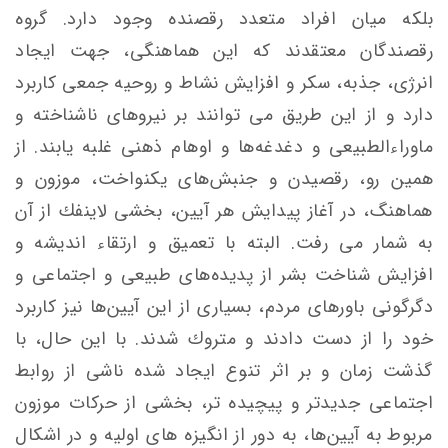
بلكه میان افراد متعدد رقصنده وجود دارد. گروه
رقصندگان معتقدند که اين هماهنگی‌، جهت ايجاد
انرژی، جذبه، سكر و افزایش نشاط و روحيه‌ جمعی کاربرد
دارد و از این طریق می توانند بر نيروهای ناشناخته‌ و
ماوراءالطبيعی و دغدغه‌ها و اوهام ذهنی غلبه يابند. از
همين رو، رقصيدن و جنبش‌های يكنواخت، موزون و
هماهنگ، در آغاز پيدايش هر‌ آيين، بخشی لاينفك از آن
به شمار می رفت. البته با تعميق و ارتقاء انديشه و
افزایش شناخت بشر از پديده‌های طبيعی و اجتماعی و
دگرگونی‌ باورهای مردم، بسياری از اين آيين‌ها نيز كاربرد
خود را از دست دادند‌ و متروك شدند. با این حال، با
گذشت زمان و بر اثر تنوع ايجاد شده‌ ناشی از روابط
اجتماعی جديدتر و پيچيده ‌تر، بخشی از حركات موزون
مربوط به آيين‌ها، به دور از انگيزه ‌های اوليه و در اشكال‌