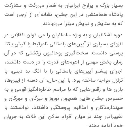
بسيار بزرگ و پرارج ايرانيان به شمار می‌رفت و مشارکت
پادشاه هخامنشی در اين جشن، نشانه‌ای از ارجی است
كه به ستايش و نيايش میترا می‌نهادند.
دوره‌ اشکانیان و به ویژه ساسانيان را می توان انقلابی‌ در
انزوای بسياری از آيين‌های باستانی نامرتبط با کیش یکتا
پرستی دانست. سخت‌گيری‌ روحانيون زرتشتی كه در آن
زمان بخش مهمی از اهرم‌های قدرت را در دست ‌داشتند،
اجرای بيشتر‌ آيين‌های باستانی را با انگ بد‌ دينی، با
تزلزل‌ مواجه ساخته بود. با اين حال، آن دسته از آيين‌ها،
بازی ها و رقص‌هايی كه با مراسم‌ خاطره‌انگيز قومی و به
خصوص جشن هایی همچون نوروز و تیرگان و مهرگان و
سپندارمذگان و امثالهم پيوستگی‌ داشتند، توانستند با
تغييراتی چند در ميان اقوام ساکن اين فلات به جريان
خود ادامه دهند.