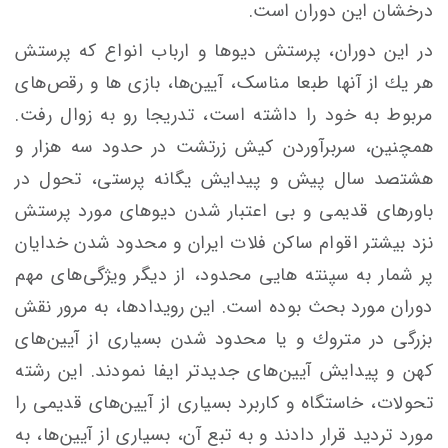
درخشان اين دوران است.
در این دوران، پرستش ديوها و ارباب انواع که پرستش
هر يك از آنها طبعا مناسک، آيين‌ها، بازی ‌ها و رقص‌های
مربوط به خود را داشته‌ است، تدریجا رو به زوال رفت.
همچنین، سربرآوردن كيش زرتشت در حدود سه هزار و
هشتصد سال پیش و پيدايش يگانه‌ پرستی، تحول در
باورهای قدیمی و بی اعتبار شدن دیوهای مورد پرستش
نزد بيشتر اقوام ساكن فلات ایران و محدود شدن خدايان
پر شمار به سپنته هایی محدود، از ديگر ويژگی‌‌های مهم
دوران مورد بحث بوده است. این رویدادها، به مرور نقش‌
بزرگی در متروك‌ و يا محدود شدن بسیاری از آيين‌های
كهن‌ و پيدايش‌ آيين‌های جديدتر ایفا نمودند. اين رشته‌
تحولات، خاستگاه و كاربرد بسياری از آيين‌های قديمی را
مورد ترديد قرار دادند و به تبع آن، بسياری از آيين‌ها، به