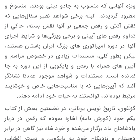
ویژه آنهایی که منسوب به جادو دينی بودند، منسوخ و
مطرود گرديدند. البته برخی شواهد نظیر سفال‌هايی كه
نقش آتش‌ و رقص‌ جمعی بر آنها نقش ‌بسته، حاكي از
تداوم رقص های آیینی و برخی ويژگی‌ها و شرايط اجرای
آنها در دوره امپراتوری های بزرگ ایران باستان هستند،
لیکن بطور کلی، مستندات زیادی در خصوص مراسم و
آیین های همراه با رقص و پایکوبی از این دوره به جا
نمانده است. مستندات و شواهد موجود عمدتا نشانگر
آنند که آيين‌هايی كه با مناسبت‌هايی خاص و خوشايند
مرتبط بوده‌اند، توانستند به حيات خود ادامه دهند.
گزنفون، تاريخ نويس يونانی، در نخستين بخش از كتاب
يكم خود (كورش نامه) اشاره نموده كه رقص در دربار
پادشاهان ماد برگزار می‌شده و خود شاه نيز گاهی در برابر
دوستان و نزديكان خود به پايكوبی و دست افشانی