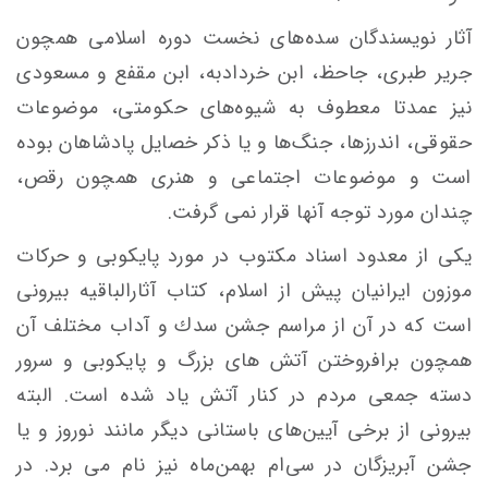
آثار نويسندگان سده‌های نخست دوره اسلامی همچون
جرير طبری، جاحظ، ابن خردادبه، ابن مقفع و مسعودی‌
نیز عمدتا معطوف به شيوه‌های حكومتی، موضوعات
حقوقی، اندرز‌ها، جنگ‌ها و يا ذکر خصايل پادشاهان بوده
است و موضوعات اجتماعی و هنری همچون رقص،
چندان مورد توجه آنها قرار نمی گرفت.
یکی از معدود اسناد مكتوب در مورد پايكوبی‌ و حركات
موزون ايرانيان پيش از اسلام، کتاب آثارالباقيه‌ بيرونی‌
است كه در آن از مراسم جشن سدك و آداب مختلف آن
همچون برافروختن آتش های بزرگ و پايكوبی و سرور
دسته جمعی مردم در كنار آتش یاد شده است. البته
بيرونی از برخی آيين‌های باستانی ديگر مانند نوروز و يا
جشن‌ آبريزگان در سی‌ام بهمن‌ماه نیز نام می برد. در