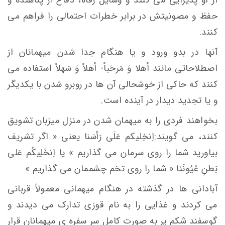
حفظ و مصونیتش در برابر خطرات احتمالی را فراهم می
کنند.
آنها در بدو ورود و یا هنگام جدا شدن میهمانان از
اصطلاحاتی مانند اًهلا وَ مَرحَباً- اًهلاً وَ سَهلاً استفاده می
کنند که حاکی از خوشحالی آن ها در روبرو شدن با یکدیگر
و یا تجدید دیدار در آینده است.
بخواهند فردی را به میهمان شدن در منزل میزبان تشویق
کنند، می گویند:اِنخِلیکم عَلَی رَأسَنا یعنی « اگر تشریف
بیاورید شما را روی سرمان می گذاریم » یا اِنخَلِیکُم عَلی
بَطنِ عُیُونَنا « شما را روی تخم چشممان می گذاریم »
آبادانی ها در گذشته در هنگام میهمانی معمولاً قربانی
می کردند و غذایی را به نام قوزی تدارک می دیدند و
گوسفند شکم پر به صورت کامل سر سفره ی میهمانان قرار