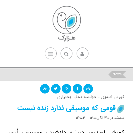
News
کورش اسدپور ـ خواننده محلی بختیاری:
قومی که موسیقی ندارد زنده نیست
ﺳﻪشنبه, 30 آذر,1400 - 12:53
کورش اسدپور درباره دلنشینی موسیقی لُری