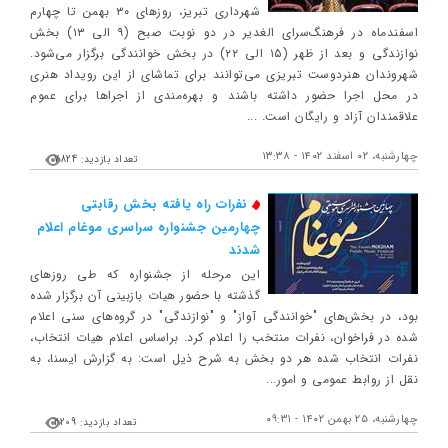
شهرداری تبریز، روزهای ۳۰ بهمن تا چهارم
اسفندماه در فرهنگ‌سرای الغدیر در دو نوبت صبح (۹ الی ۱۳) بخش
نوازندگی و بعد از ظهر (۱۵ الی ۲۲) در بخش خوانندگی برگزار می‌شود.
شهروندان هنردوست تبریزی می‌توانند برای تماشای از این رویداد هنری
در محل اجرا حضور داشته باشند و بهره‌مندی از اجراها برای عموم
علاقمندان آزاد و رایگان است. ...
چهارشنبه، ۰۲ اسفند ۱۴۰۲ - ۱۳:۳۸
تعداد بازدید: 7824
نفرات راه یافته بخش رقابتی
چهارمین جشنواره سراسری موغام اعلام
شدند
این مرحله از جشنواره که طی روزهای
گذشته با حضور هیات بازبینی آن برگزار شده
بود، در بخش‌های "خوانندگی آواز" و "نوازندگی" در گروه‌های سنی اعلام
شده در فراخوان، نفرات منتخب را اعلام کرد. براساس اعلام هیات انتخاب،
نفرات انتخاب شده هر دو بخش به شرح ذیل است: به گزارش ایسنا، به
نقل از روابط عمومی و امور...
چهارشنبه، ۲۵ بهمن ۱۴۰۲ - ۰۹:۳۱
تعداد بازدید: 2209