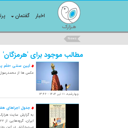
اخبار
گفتمان
پرت
News
مطالب موجود برای 'هرمزگان'
آیین سنتی «عَلَم پ
عکس ها از محمدرسول مر
چهارشنبه، ۱۱ تیر ۱۴۰۴ - ۱۳:۴۶
جدول اجراهای هف
به گزارش سایت هزارک 
می‌پردازند. در این روزها ۳۴ گروه که هر کدام نماینده موسیقیِ یکی از مناطق کشور هستند، به اجرای موس