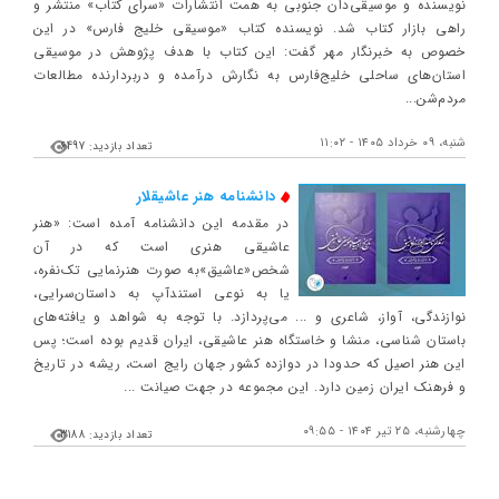
نویسنده و موسیقی‌دان جنوبی به همت انتشارات «سرای کتاب» منتشر و
راهی بازار کتاب شد. نویسنده کتاب «موسیقی خلیج فارس» در این
خصوص به خبرنگار مهر گفت: این کتاب با هدف پژوهش در موسیقی
استان‌های ساحلی خلیج‌فارس به نگارش درآمده و دربردارنده مطالعات
مردم‌شن...
شنبه، ۰۹ خرداد ۱۴۰۵ - ۱۱:۰۲
تعداد بازدید: 6497
دانشنامه هنر عاشیقلار
در مقدمه این دانشنامه آمده است: «هنر
عاشیقی هنری است که در آن
شخص«عاشیق»به صورت هنرنمایی تک‌نفره،
یا به نوعی استندآپ به داستان‌سرایی،
نوازندگی، آواز، شاعری و ... می‌پردازد. با توجه به شواهد و یافته‌های
باستان شناسی، منشا و خاستگاه هنر عاشیقی، ایران قدیم بوده است؛ پس
این هنر اصیل که حدودا در دوازده کشور جهان رایج است، ریشه در تاریخ
و فرهنک ایران زمین دارد. این مجموعه در جهت صیانت ...
چهارشنبه، ۲۵ تیر ۱۴۰۴ - ۰۹:۵۵
تعداد بازدید: 3188