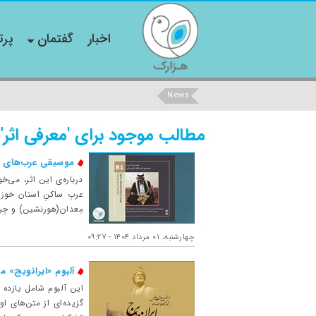
اخبار
گفتمان
پرت
News
مطالب موجود برای 'معرفی اثر'
موسیقی عرب‌های 
درباره‌ی این اثر، می‌
عربِ ساکنِ استان خوز
مِعدان(هورنشين) و جِبي
چهارشنبه، ۰۱ مرداد ۱۴۰۴ - ۰۹:۲۷
آلبوم «ایرانویج» م
این آلبوم شامل یازده 
گزیده‌ای از متن‌های 