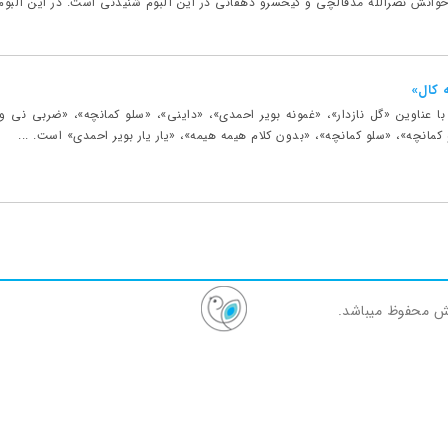
وانش نصرالله مدقالچی و کیخسرو دهقانی در این آلبوم شنیدنی است. در این آلبوم
 کال»
ا عناوین «گل نازدار»، «غمونه بویر احمدی»، «داینی»، «سلو کمانچه»، «ضربی نی و 
 کمانچه»، «سلو کمانچه»، «بدون کلام هیمه هیمه»، «یار یار بویر احمدی» است. ...
ش محفوظ میباشد.