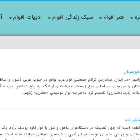
ره
هنر اقوام
سبک زندگی اقوام
ادبیات اقوام
آو
خوزستان
خوانیم: «در ايران، بيشترين تراکم جمعيتیِ قومِ عرب واقع در جنوبِ غربی کشور، و من
ستان را می توان، بر اساس نوع زيست، معيشت و فرهنگ، به پنج دسته ی عربِ حَضْر
لات (عرب بختياری) تقسيم کرد. به‌‏جز سه نوع موسيقیِ «حَضْری» (شهر...
نتشر شد
قطعه است که چهار تصنیف در دستگاه‌های ماهور و شور با آواز کاوه یوسف زاده، یک قط
اوستایی و پهلوی ساسانی توسط فریال آذری و کیخسرو دهقانی خوانده شده است. همچ