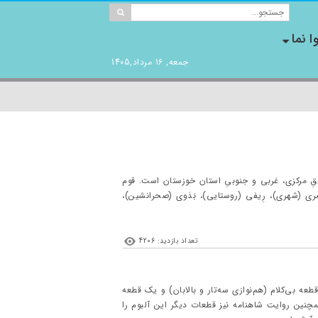
ا نما
جمعه, 16 مرداد,1405
اطقِ مرکزی، غربی و جنوبیِ استان خوزستان است. قوم
ی (شهری)، رِيفی (روستايی)، بَدَوی (صحرانشين)،
تعداد بازدید: 4206
عه بی‌کلام (هم‌نوازی سه‌تار و بالابان) و یک قطعه
نین روایت شاهنامه نیز قطعات دیگر این آلبوم را