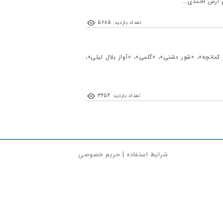
 آرش احمدی...
تعداد بازدید: 5685
کمانچه»، «شور دشتی»، «گلمی»، «آواز بلال لیلی»،
تعداد بازدید: 3454
شرایط استفاده
|
حریم خصوصی