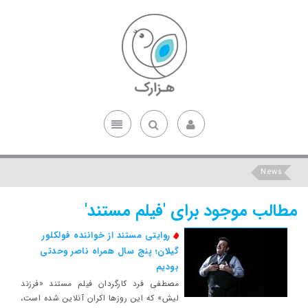
News
مطالب موجود برای 'فیلم مستند'
روایتی مستند از خواننده فولکلور
گیلان؛ پنج سال همراه ناصر وحدتی
بودیم
مصطفی فرد کارگردان فیلم مستند «فرزند
لیش» که این روزها اکران آنلاین شده است،