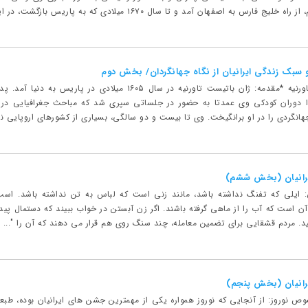
فھان آمد و تا سال ۱۶۷۰ میلادی که به پاریس بازگشت، در ایران ماند. در همین سفر، او...
و سبک زندگی ایرانیان از نگاه جهانگردان/ بخش دوم
بخش دوم: سفرنامه تاورنیه *مقدمه: ژان باتیست تاورنیه در سا
ا دوران کودکی وی عمدتا به حضور در جلساتی سپری شد که مباحث جغرافیایی در آن
انگردی را در او برانگیخت. وی تا بیست و دو سالگی، بسیاری از کشورهای اروپایی نظی
ایرانیان (بخش ششم)
 ایلی که تفنگ نداشته باشد، مانند زنی است که لباس به تن نداشته باشد. اسب ب
آن است که آب را از ماهی گرفته باشند. اگر زن آبستن در خواب ببیند که دستمال پیدا
ید. مردم قشقایی برای تضمین معامله، چند سنگ روی هم قرار می دهند که آن را "...
یرانیان (بخش پنجم)
وص نوروز: از آنجایی که نوروز همواره یکی از مهمترین جشن های ایرانیان بوده، طبعا ب