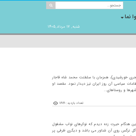
ا نما
شنبه, 17 مرداد,1405
آلکسی دمیتری یویچ سالتیکوف، شاهزاده ای روسی بود که در سال ۱۸۳۸ میلادی (مطابق با ۱۲۱۷ هجری خورشیدی)، همزمان با سلطنت محمد شاه قاجار
مات سیاسی آن روز ایران نیز دیدار نمود. مقصد او
هرها و روستاهای...
تعداد بازدید: 16161
ین هنگام حیرت زده دیدم که نوکرهای نواب مشغول
 گل نرگس روی آن شناور می باشد و دیگری ظرفی پر