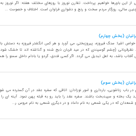
ی از این باورها خواهیم پرداخت. تقارن نوروز با روزهای مختلف هفته: اگر نوروز به
چنین سالی، روزگار مردم سخت و رنج و دشواری فراوان است. اختلاف و خصومت ...
یرانیان (بخش چهارم)
ره خواص اشیا: سنگ فیروزه، پیروزبختی می آورد و هر کس انگشتر فیروزه به دستش 
ظرقربانی (چشم گوسپندی که در عید قربان ذبح شده و گذاشته اند تا خشک شود)
فتاب باشد، به لعل تبدیل می گردد. اگر کسی فندق، گردو یا بادام داخل سمنو را هم
یرانیان (بخش سوم)
 در باب زناشویی، بارداری و امور نوزادان: اتاقی که سفره عقد در آن گسترده می شود
 یک بخته و سپیدبخت باشند. سفره عقد را باید رو به قبله پهن نمود. آینه ای را که 
شمعدان که در یکی شمعی به نام داماد و در دیگری شمعی به نام عروس ر...