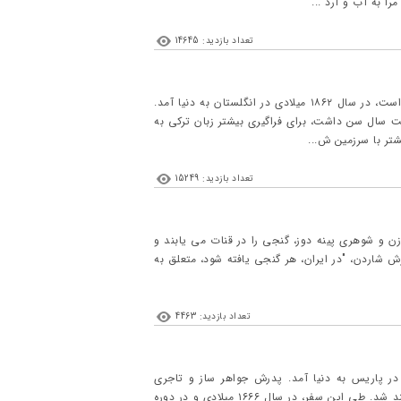
ا به آب و آرد ...
تعداد بازدید: 14645
*مقدمه: ادوارد گرانویل براون که یکی از بزرگترین و شناخته شده ترین خاورشناسان و ایران شناسان جهان است، در سال ۱۸۶۲ میلادی در انگلستان به دنیا آمد.
اقه یافت و در سال ۱۸۸۲ میلادی، زمانی که تنها بیست سال سن داشت، برای فراگیری بیشتر زبان ترکی به
تر با سرزمین ش...
تعداد بازدید: 15249
ن و شوهری پینه دوز، گنجی را در قنات می یابند و
رش شاردن، "در ایران، هر گنجی یافته شود، متعلق به
تعداد بازدید: 4463
اردن در سال ۱۶۴۳ میلادی، مطابق با ۱۰۰۲ هجری خورشیدی، در پاریس به دنیا آمد. پدرش جواهر ساز و تاجری
ثروتمند بود. او در بیست و دو سالگی، به نمایندگی پدرش و به منظور رسیدگی به امور تجاری وی راھی ھند شد. طی این سفر، در سال ۱۶۶۶ میلادی و در دوره