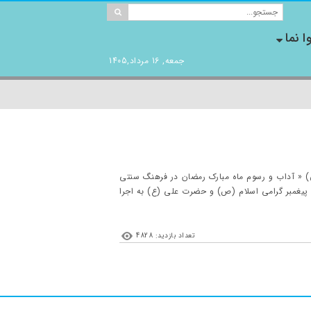
ا نما
جمعه, 16 مرداد,1405
ی) « آداب و رسوم ماه مبارک رمضان در فرهنگ سنتی
 پیغمبر گرامی اسلام (ص) و حضرت علی (ع) به اجرا
تعداد بازدید: 4828