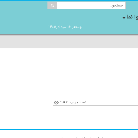
ا نما
جمعه, 16 مرداد,1405
تعداد بازدید: 4827