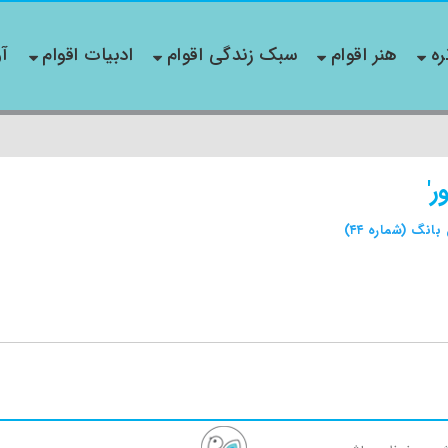
ره
هنر اقوام
سبک زندگی اقوام
ادبیات اقوام
آو
ر'
بانگ (شماره ۴۴)