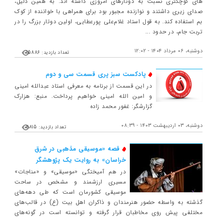
‎های کوچک‎تری نسبت به دوتارهای امروزی داشته ‎اند. به همین دلیل،
صدای زیری داشتند و نوازنده مجبور بود برای همراهی با خواننده از کوک
بم استفاده كند. به قول استاد غلام‌علی پورعطایی، اولین دوتار بزرگ را در
تربت جام، در حدود ...
دوشنبه، ۰۶ مرداد ۱۴۰۴ - ۱۲:۰۲
تعداد بازدید: 15886
پادکست سبز پری قسمت سی و دوم
در این قسمت از برنامه به معرفی استاد عبدالله امینی
و امین الله امینی خواهیم پرداخت. منبع: هزارک
گزارشگر: غفور محمد زاده
دوشنبه، ۰۳ اردیبهشت ۱۴۰۳ - ۰۸:۳۹
تعداد بازدید: 2815
قصه «موسیقی مذهبی در شرق
خراسان» به روایت یک پژوهشگر
در هم‌ آمیختگی «موسیقی» و «مناجات»
مسیری ارزشمند و مشخص در ساحت
موسیقی کشورمان است که طی دهه‌های
گذشته به واسطه حضور هنرمندان و ذاکران اهل بیت (ع) در قالب‌های
مختلفی پیش روی مخاطبان قرار گرفته و توانسته است در گونه‌های