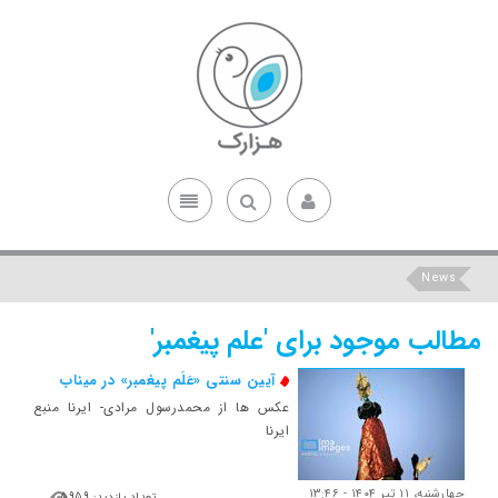
News
مطالب موجود برای 'علم پیغمبر'
آیین سنتی «عَلَم پیغمبر» در میناب
عکس ها از محمدرسول مرادی- ایرنا منبع
ایرنا
چهارشنبه، ۱۱ تیر ۱۴۰۴ - ۱۳:۴۶
تعداد بازدید: 5959