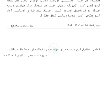
ايچينده بير چـنار اوتيـــــر، اونونگ دويبی يوغين، بويی هم بييك
گورونگچی آدملار گورونگ بريأرلر، چـنار بير مـونگ ياشا باراندير دييپ
جـلگه ده كـأماحـال اوسنده شــمال چــنار يـاپراقـلاری اديـأرلــر آواز
گــورونگچی آدملار شوندا دييأرلـر شمال جلگا گ...
چهارشنبه، ۱۵ آذر ۱۴۰۲ - ۰۹:۰۲
تعداد بازدید: 2898
تمامی حقوق این سایت برای موسسه رادنواندیش محفوظ میباشد.
حریم خصوصی
|
شرایط استفاده