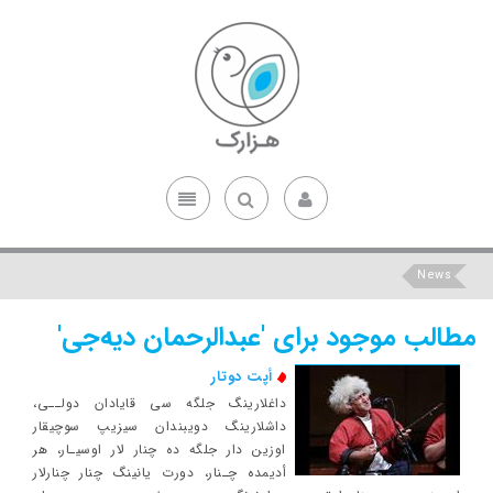
News
مطالب موجود برای 'عبدالرحمان دیه‌جی'
أپت دوتار
داغلارينگ جلگه سی قايادان دولــی،
داشلارينگ دويبندا‌ن سيزيپ سوچيقار
اوزين دار جلگه ده چنار لار اوسيـار، هر
أديمده چـنار، دورت يانينگ چنار چنارلار