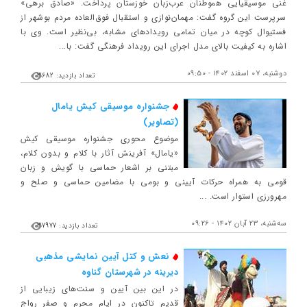
غنی موسیقیایی هموطنان عرب‌زبان خوزستان پرداخت. «صادق برهی»
سرپرست این گروه گفت: مهمان‌نوازی و استقبال فوق‌العاده مردم بوشهر از
فستیوال کوچه در میان تمامی رویدادهای مشابه، بی‌نظیر است. وی با
اشاره به کیفیت بالای مدل اجرای این رویداد فرهنگی گفت: با...
دوشنبه، ۰۷ اسفند ۱۴۰۲ - ۰۹:۵۰
تعداد بازدید: 3682
جشنواره‌ موسیقی کیش یامال
(تصاویر)
موضوع محوری جشنواره موسیقی کیش
«یامال» آفرینش آثار با کلام و بدون کلام،
مبتنی بر اشعار حماسی با گویش و زبان
قومی به همراه حرکات آیینی و بومی با مضامین حماسی و صلح و
مهرورزی استوار است. ...
ﺳﻪشنبه، ۲۳ آبان ۱۴۰۲ - ۰۹:۲۶
تعداد بازدید: 37977
نعش و کتل آیین نمایشی مذهبی
دیرینه در شهرستان گناوه
در این بین آیین و سنت‌های زیبایی از
قدیم تاکنون در ایام محرم و صفر رواج