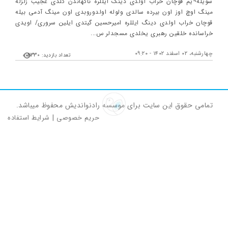
سويله¬يم قوچان خراب اولدی دينگ ايللره ناگهاندن گلدی عجيب زلزله
مينگ اوچ اوز اون بيرده سالدی ولوله اولدوروبدی اون مينگ آدمی بيله
قوچان خراب اولدی دينگ ايللره اميرحسين گيتدی ايلين سروری/ اويدی
خراسانده خلقين رهبری يخلدی مسجدلر س...
چهارشنبه، ۰۲ اسفند ۱۴۰۲ - ۰۹:۲۰
تعداد بازدید: 6330
تمامی حقوق این سایت برای موسسه رادنواندیش محفوظ میباشد.
حریم خصوصی
|
شرایط استفاده