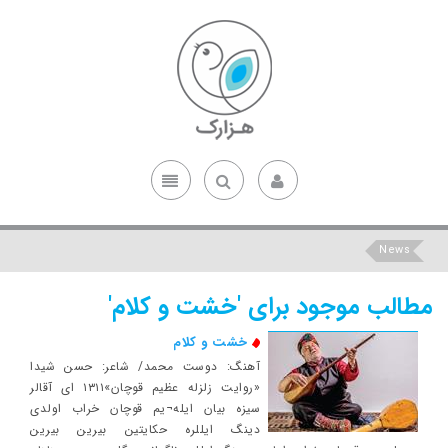
News
مطالب موجود برای 'خشت و کلام'
خشت و کلام
آهنگ: دوست محمد/ شاعر: حسن شيدا
«روايت زلزله عظيم قوچان»۱۳۱۱ ای آقالر
سيزه بيان ايله¬يم قوچان خراب اولدی
دينگ ايللره حکايتين بيرين بيرين