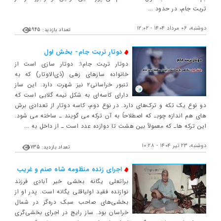
تربت جام، در حدود ...
دوشنبه، ۰۶ مرداد ۱۴۰۴ - ۱۲:۰۲
تعداد بازدید: 15945
دوتارِ تربت جام- بخش اول
دوتار تربت جام۱: دوتار سازی است از
خانواده سازهای زهی (ذی‌‎الاوتار) که به
تنبور خراسانی۲ نیز شهرت دارد. این ساز
دارای کاسه‌ای به شکل نیمه گلابی است که
های هم اندازه چوب‎ـ که اصطلاحاً به آن ترکه می‎ گویند ـ ساخته می‎ شود.
این ترکه‎ ها‎ـ که معمولاً بین هشت تا دوازده عدد است ـ از داخل به ...
دوشنبه، ۲۳ تیر ۱۴۰۴ - ۱۰:۲۸
تعداد بازدید: 5735
اجرای زنده منظومه شاه صنم و غریب
براتعلی یگانه بخشی خیر آبادی فرزند
نوازنده فقید اولیاقلی یگانه است. پدر او از
بخشی‌های صاحب سبک دره‌گز در شمال
خراسان بود. ساز رایج در اجرای بخشی‌گری