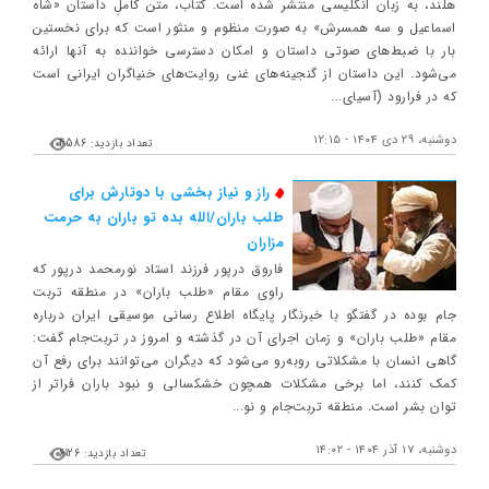
هلند، به زبان انگلیسی منتشر شده است. کتاب، متن کاملِ داستان «شاه
اسماعیل و سه همسرش» به صورت منظوم و منثور است که برای نخستین
بار با ضبط‌های صوتی داستان و امکان دسترسی خواننده به آنها ارائه
می‌شود. این داستان از گنجینه‌های غنی روایت‌های خنیاگران ایرانی است
که در فرارود (آسیای...
دوشنبه، ۲۹ دی ۱۴۰۴ - ۱۲:۱۵
تعداد بازدید: 4586
راز و نیاز بخشی با دوتارش برای
طلب باران/الله بده تو باران به حرمت
مزاران
فاروق درپور فرزند استاد نورمحمد درپور که
راوی مقام «طلب باران» در منطقه تربت
جام بوده در گفتگو با خبرنگار پایگاه اطلاع رسانی موسیقی ایران درباره
مقام «طلب باران» و زمان اجرای آن در گذشته و امروز در تربت‌جام گفت:
گاهی انسان با مشکلاتی روبه‌رو می‌شود که دیگران می‌توانند برای رفع آن
کمک کنند، اما برخی مشکلات همچون خشکسالی و نبود باران فراتر از
توان بشر است. منطقه تربت‌جام و نو...
دوشنبه، ۱۷ آذر ۱۴۰۴ - ۱۴:۰۲
تعداد بازدید: 6126