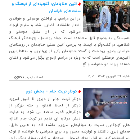
آئین حنابندان؛ گنجینه‌ای از فرهنگ و
سنت‌های خراسان
در این مراسم، با نواختن موسیقی و خواندن
اشعار عاشقانه، فضایی شاد و مفرح ایجاد
می‌شود که در آن عشق، دوستی و
همبستگی به وضوح قابل مشاهده است. جواد روشندل، پژوهشگر فرهنگ
شفاهی، در گفت‌وگو با ایسنا، به بررسی آئین سنتی حنابندان در روستاهای
خراسان رضوی پرداخت و گفت: حنابندان یکی از زیباترین و معنادارترین
آئین‌های فرهنگی است که به ‌ویژه در مراسم ازدواج برگزار می‌شود و نشان
‌دهنده پیوند دو خانواده و آغ...
شنبه، ۲۹ شهریور ۱۴۰۴ - ۱۱:۰۱
تعداد بازدید: 3377
دوتار تربت جام - بخش دوم
دوتارِ تربت جام از دیروز تا امروز امروزه
دوتار از لحاظ اندازه و جثه بزرگ‎تر از
دوتارهای قدیم ساخته می‎ شود. به عبارت
دیگر، دوتاره ای قدیم در تربت جام اندازه
‎های کوچک‎تری نسبت به دوتارهای امروزی داشته ‎اند. به همین دلیل،
صدای زیری داشتند و نوازنده مجبور بود برای همراهی با خواننده از کوک
بم استفاده كند. به قول استاد غلام‌علی پورعطایی، اولین دوتار بزرگ را در