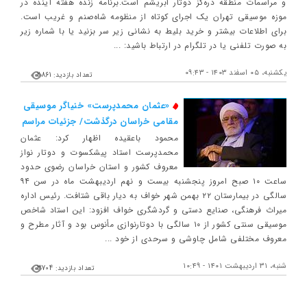
و مراسمات منطقه دره‌گز دوتار ابریشم است.برنامه زنده هفته آینده در
موزه موسیقی تهران یک اجرای کوتاه از منظومه شاه‌صنم و غریب است.
برای اطلاعات بیشتر و خرید بلیط به نشانی زیر سر بزنید یا با شماره زیر
به صورت تلفنی یا در تلگرام در ارتباط باشید: ...
یکشنبه، ۰۵ اسفند ۱۴۰۳ - ۰۹:۴۳
تعداد بازدید: 2861
«عثمان محمدپرست» خنیاگر موسیقی
مقامی خراسان درگذشت/ جزئیات مراسم
محمود باعقیده اظهار کرد: عثمان
محمدپرست استاد پیشکسوت و دوتار نواز
معروف کشور و استان خراسان رضوی حدود
ساعت ۱۰ صبح امروز پنجشنبه بیست و نهم اردیبهشت ماه در سن ۹۴
سالگی در بیمارستان ۲۲ بهمن شهر خواف به دیار باقی شتافت. رئیس اداره
میراث فرهنگی، صنایع دستی و گردشگری خواف افزود: این استاد شاخص
موسیقی سنتی کشور از ۱۰ سالگی با دوتارنوازی مأنوس بود و آثار مطرح و
معروف مختلفی شامل چاوشی و سرحدی از خود ...
شنبه، ۳۱ اردیبهشت ۱۴۰۱ - ۱۰:۴۹
تعداد بازدید: 3704