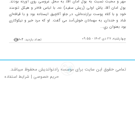
مهر و محبت نسبت به يول امان آقا، به محل عروسی روی آورده بودند.
يول امان آقا، ياش‌ اولی (ريش سفيد) ده، با لباس فاخر و هيكل تنومند
خود و با كلاه پوست برازنده‌اش، در جلو آلاچيق ايستاده بود و با قيافه‌ای
شاد و خندان، به مهمانان خوش‌آمد می گفت. او كه مرد خير و نيكوكاری
بود بعنوان ري...
چهارشنبه، ۲۷ دی ۱۴۰۲ - ۰۹:۵۵
تعداد بازدید: 8604
تمامی حقوق این سایت برای موسسه رادنواندیش محفوظ میباشد.
حریم خصوصی
|
شرایط استفاده