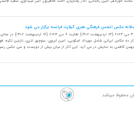
مد حورانفر، امین رحمانی، نادر رضاییان، احمد طاهرپور، امیر عبیداوی، سعید قاسمی،
الانه عکس انجمن فرهنگی هنری گیلارت فرانسه برگزار می شود
در این نمایشکاه که از ۳ 
ثار ده عکاس ایرانی شامل مهرداد اسکویی، امین ابروی، منوچهر تتری، نازنین تکیه، ف
بهمن کاظمی به نمایش در می آید. این آثار از میان بیش از دویست و سی عکس رسیده 
ش محفوظ میباشد.